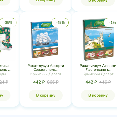
ну
В корзину
В корзину
-35%
-49%
-1%
етики
Рахат-лукум Ассорти
Рахат-лукум Ассорти
нь ...
Севастополь...
Ласточкино г...
оды
Крымский Десерт
Крымский Десерт
24 ₽
442 ₽
866 ₽
442 ₽
446 ₽
ну
В корзину
В корзину