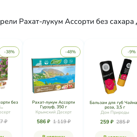
ели Рахат-лукум Ассорти без сахара 
-38%
-48%
-9%
сорти без
Рахат-лукум Ассорти
Бальзам для губ Чайн
..
Гурзуф, 350 г
роза, 3,5 г
есерт
Крымский Десерт
Дом Природы
7 ₽
586 ₽
1 119 ₽
259 ₽
285 ₽