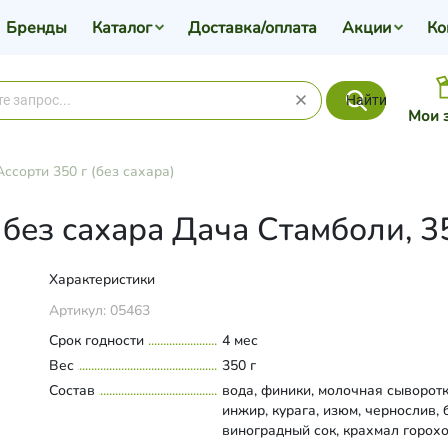
Бренды
Каталог
Доставка/оплата
Акции
Ко
Найти
Мои 
Ассорти 350 г (без сахара)
без сахара Дача Стамболи, 3
Характеристики
Артикул:
05463
Срок годности
4 мес
Вес
350 г
Состав
вода, финики, молочная сыворотк
инжир, курага, изюм, чернослив, 
виноградный сок, крахмал горох