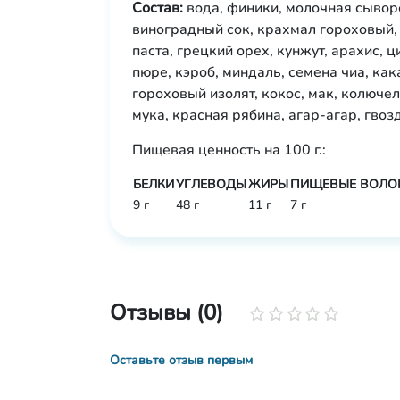
Состав:
вода, финики, молочная сыворо
виноградный сок, крахмал гороховый,
паста, грецкий орех, кунжут, арахис, 
пюре, кэроб, миндаль, семена чиа, ка
гороховый изолят, кокос, мак, колючел
мука, красная рябина, агар-агар, гво
Пищевая ценность на 100 г.:
БЕЛКИ
УГЛЕВОДЫ
ЖИРЫ
ПИЩЕВЫЕ ВОЛО
9 г
48 г
11 г
7 г
Отзывы (0)
Оставьте отзыв первым