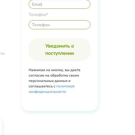
аста,
ик-
Телефон*
ое
,
ка
,
узная
Уведомить о
ка,
поступлении
ти
ика,
Нажимая на кнопку, вы даете
согласие на обработку своих
персональных данных и
соглашаетесь с
политикой
конфиденциальности