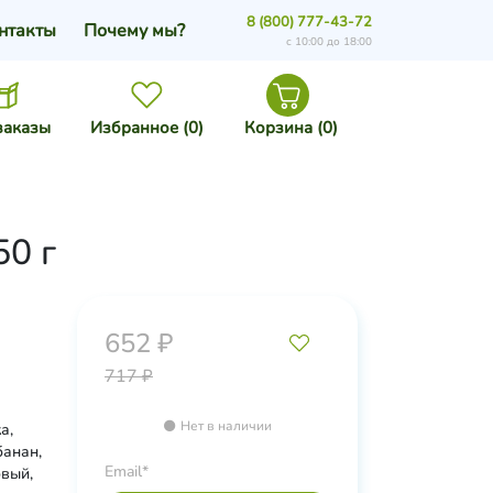
8 (800) 777-43-72
нтакты
Почему мы?
с 10:00 до 18:00
заказы
Избранное (
0
)
Корзина (
0
)
50 г
652 ₽
717 ₽
Нет в наличии
а,
банан,
Email*
овый,