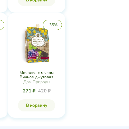
В корзину
-35%
Мочалка с мылом
Винное джутовая
Дом Природы
271 ₽
420 ₽
В корзину