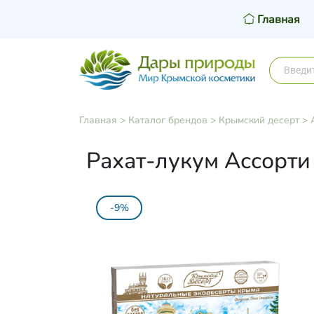
Главная
Главная
>
Каталог брендов
>
Крымский десерт
>
Рахат-лукум Ассорти 
-9%