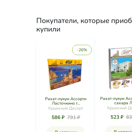
Покупатели, которые приобр
купили
-26%
Рахат-лукум Ас
Рахат-лукум Ассорти
сахара Л.
Ласточкино г...
Крымский Д
Крымский Десерт
523 ₽
83
586 ₽
791 ₽