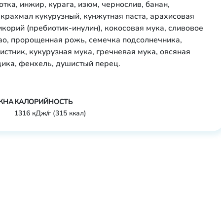
тка, инжир, курага, изюм, чернослив, банан,
 крахмал кукурузный, кунжутная паста, арахисовая
цикорий (пребиотик-инулин), кокосовая мука, сливовое
као, пророщенная рожь, семечка подсолнечника,
истник, кукурузная мука, гречневая мука, овсяная
здика, фенхель, душистый перец.
КНА
КАЛОРИЙНОСТЬ
1316 кДж/г (315 ккал)