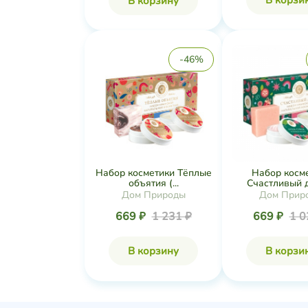
В корзи
В корзину
-46%
Набор косметики Тёплые
Набор косм
объятия (...
Счастливый де
Дом Природы
Дом Прир
669 ₽
1 231 ₽
669 ₽
1 0
В корзину
В корзи