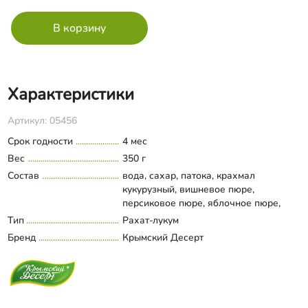
Характеристики
Артикул: 05456
Срок годности
4 мес
Вес
350 г
Состав
вода, сахар, патока, крахмал
кукурузный, вишневое пюре,
персиковое пюре, яблочное пюре,
изюм, морковь, инжир, курага, лимон,
Тип
Рахат-лукум
Развернуть состав
апельсин, клюква, фундук, кешью,
Бренд
Крымский Десерт
миндаль, арахис, паста кунжутная,
паста арахисовая, кокосовая мука,
ядра абрикоса, кунжут, кокос, семечка
подсолнечника, семя тыквы, экстракт
сосновых почек, слива, черная