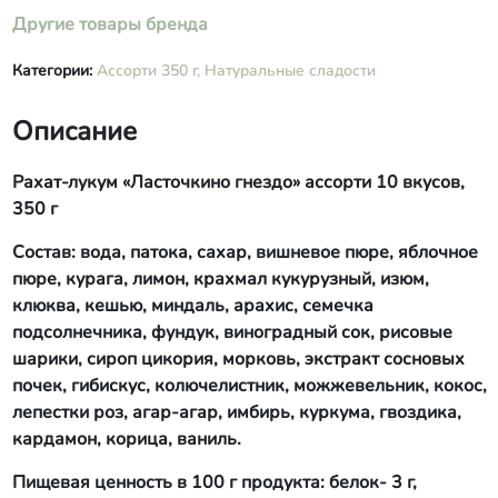
смородина, ежевика, молочная
Другие товары бренда
сыворотка, мак, семена чиа, розовая
вода, виноградный сок, гибискус,
Категории:
Ассорти 350 г,
Натуральные сладости
колючелистник, кукурузная мука,
рисовая мука, агар-агар, имбирь,
лепестки роз, шиповник сухой,
Описание
лаванда сухая, куркума, ваниль,
гвоздика, кардамон, эфирное масло
Рахат-лукум «Ласточкино гнездо» ассорти 10 вкусов,
апельсина, эфирное масло мяты,
350 г
эфирное масло лимона, эфирное
масло шалфея мускатного.
Состав: вода, патока, сахар, вишневое пюре, яблочное
пюре, курага, лимон, крахмал кукурузный, изюм,
клюква, кешью, миндаль, арахис, семечка
подсолнечника, фундук, виноградный сок, рисовые
шарики, сироп цикория, морковь, экстракт сосновых
почек, гибискус, колючелистник, можжевельник, кокос,
лепестки роз, агар-агар, имбирь, куркума, гвоздика,
кардамон, корица, ваниль.
Пищевая ценность в 100 г продукта: белок- 3 г,