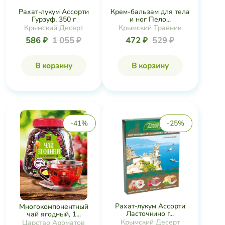
Рахат-лукум Ассорти
Крем-бальзам для тела
Гурзуф, 350 г
и ног Пело...
Крымский Десерт
Крымский Травник
586 ₽
1 055 ₽
472 ₽
529 ₽
В корзину
В корзину
-41%
-25%
Рахат-лукум Ассорти
Многокомпонентный
Ласточкино г...
чай ягодный, 1...
Крымский Десерт
Царство Ароматов