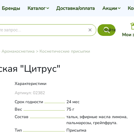
Бренды
Каталог
Доставка/оплата
Акции
Ко
Найти
Мои 
>
Аромакосметика
>
Косметические присыпки
кая "Цитрус"
Характеристики
Артикул:
02382
Срок годности
24 мес
Вес
75 г
Состав
тальк, эфирные масла лимона,
пальмарозы, грейпфрута.
Тип
Присыпка