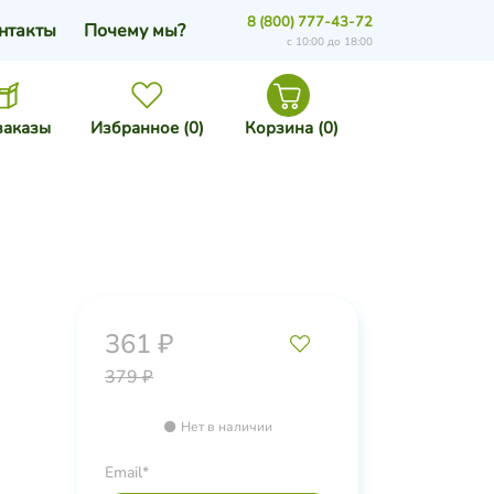
8 (800) 777-43-72
нтакты
Почему мы?
с 10:00 до 18:00
заказы
Избранное (
0
)
Корзина (
0
)
361 ₽
379 ₽
Нет в наличии
Email*