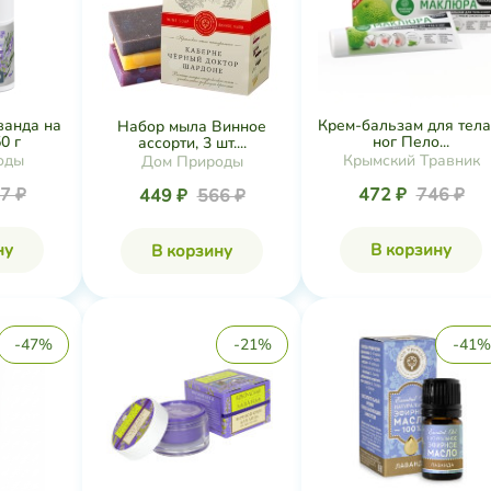
ванда на
Крем-бальзам для тела
Набор мыла Винное
0 г
ног Пело...
ассорти, 3 шт....
оды
Крымский Травник
Дом Природы
7 ₽
472 ₽
746 ₽
449 ₽
566 ₽
ну
В корзину
В корзину
-47%
-21%
-41%