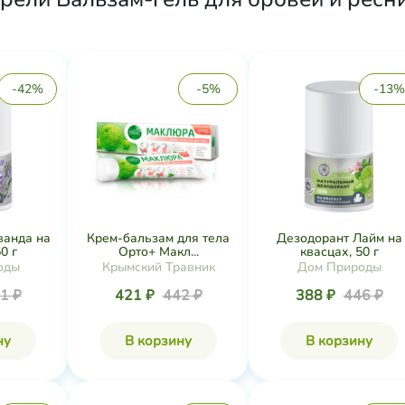
-42%
-5%
-13%
ванда на
Крем-бальзам для тела
Дезодорант Лайм на
0 г
Орто+ Макл...
квасцах, 50 г
оды
Крымский Травник
Дом Природы
1 ₽
421 ₽
442 ₽
388 ₽
446 ₽
ну
В корзину
В корзину