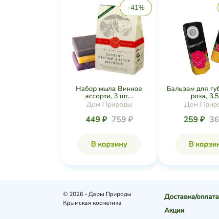
-41%
Набор мыла Винное
Бальзам для гу
ассорти, 3 шт....
роза, 3,5
Дом Природы
Дом Прир
449 ₽
759 ₽
259 ₽
36
В корзину
В корзи
© 2026 - Дары Природы
Доставка/оплата
Крымская косметика
Акции