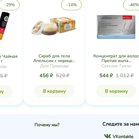
-29%
-14%
-46%
Скраб для тела
Концентрат для воло
б Чайная
Апельсин с корице...
Против выпа...
 г
Дом Природы
Сакские Грязи
оды
456 ₽
529 ₽
544 ₽
1 012 ₽
5 ₽
В корзину
В корзину
ну
Следите за нам
Почему мы?
VKontakte