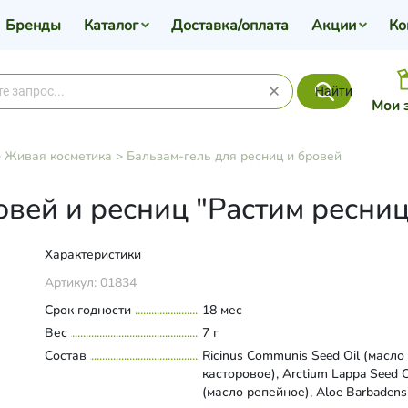
Бренды
Каталог
Доставка/оплата
Акции
Ко
Найти
Мои 
>
Живая косметика
>
Бальзам-гель для ресниц и бровей
вей и ресниц "Растим ресницы
Характеристики
Артикул:
01834
Срок годности
18 мес
Вес
7 г
Состав
Ricinus Communis Seed Oil (масло
касторовое), Arctium Lappa Seed O
(масло репейное), Aloe Barbadens