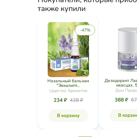
также купили
-47%
Дезодорант Ла
Назальный бальзам
квасцах, 5
"Эвкалипт...
Дом Прир
Царство Ароматов
388 ₽
67
234 ₽
438 ₽
В корзи
В корзину