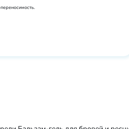
епереносимость.
ели Бальзам-гель для бровей и ресниц