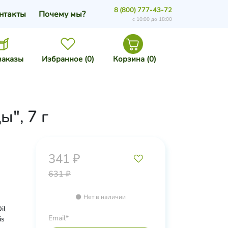
8 (800) 777-43-72
нтакты
Почему мы?
с 10:00 до 18:00
заказы
Избранное (
0
)
Корзина (
0
)
", 7 г
341 ₽
631 ₽
Нет в наличии
il
Email*
is