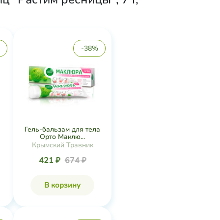
-38%
Гель-бальзам для тела
Орто Маклю...
Крымский Травник
421 ₽
674 ₽
В корзину