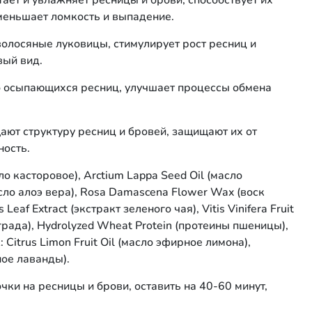
тает и увлажняет ресницы и брови, способствует их
уменьшает ломкость и выпадение.
волосяные луковицы, стимулирует рост ресниц и
вый вид.
о осыпающихся ресниц, улучшает процессы обмена
ют структуру ресниц и бровей, защищают их от
ность.
сло касторовое), Arctium Lappa Seed Oil (масло
асло алоэ вера), Rosa Damascena Flower Wax (воск
Leaf Extract (экстракт зеленого чая), Vitis Vinifera Fruit
града), Hydrolyzed Wheat Protein (протеины пшеницы),
 Citrus Limon Fruit Oil (масло эфирное лимона),
ное лаванды).
чки на ресницы и брови, оставить на 40-60 минут,