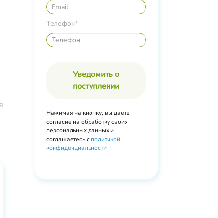
),
eaf
Телефон*
tis
olyzed
),
AROMA:
Уведомить о
рное
поступлении
l
я
Нажимая на кнопку, вы даете
согласие на обработку своих
персональных данных и
соглашаетесь с
политикой
конфиденциальности