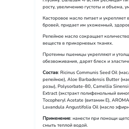
глубину. Бальзам «Растим ресницы» пи
росту, увеличению густоты и объема, 
Касторовое масло питает и укрепляет 
бровей, придает им ухоженный, здоро
Репейное масло сокращает количеств
веществ в прикорневых тканях.
Протеины пшеницы укрепляют и утолща
обезвоживания, дарят блеск и эластич
Состав
: Ricinus Communis Seed Oil (ма
репейное), Aloe Barbadensis Butter (м
розы), Polysorbate-80, Camellia Sinensis 
Extract (экстракт полифенольный вино
Tocopheryl Acetate (витамин Е), AROMA:
Lavandula Angustifolia Oil (масло эфир
Применение
: нанести при помощи щето
смыть теплой водой.