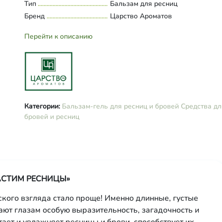
Butter (масло алоэ вера), Rosa
Тип
Развернуть состав
Бальзам для ресниц
Damascena Flower Wax (воск розы
Бренд
Царство Ароматов
Polysorbate-80, Camellia Sinensis L
Extract (экстракт зеленого чая), Vi
Перейти к описанию
Vinifera Fruit Extract (экстракт
полифенольный винограда), Hydr
Wheat Protein (протеины пшеницы
Tocopheryl Acetate (витамин Е), 
Citrus Limon Fruit Oil (масло эфи
лимона), Lavandula Angustifolia Oi
(масло эфирное лаванды).
Категории:
Бальзам-гель для ресниц и бровей
Средства дл
бровей и ресниц
«РАСТИМ РЕСНИЦЫ»
кого взгляда стало проще! Именно длинные, густые
ют глазам особую выразительность, загадочность и