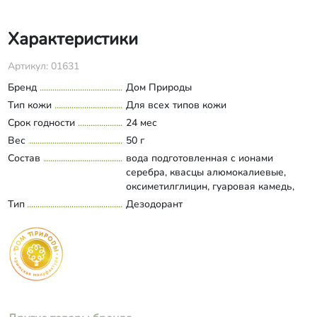
Характеристики
Артикул: 01631
Бренд
Дом Природы
Тип кожи
Для всех типов кожи
Срок годности
24 мес
Вес
50 г
Состав
вода подготовленная с ионами
серебра, квасцы алюмокалиевые,
оксиметилглицин, гуаровая камедь,
сок огурца, экстракты лимонника,
Тип
Дезодорант
Развернуть состав
зеленого чая, лимонен, эфирные
масла лайма, лемонграсса,
цитронеллы, бензиловый спирт,
этилгексилглицерин, витамин Е.