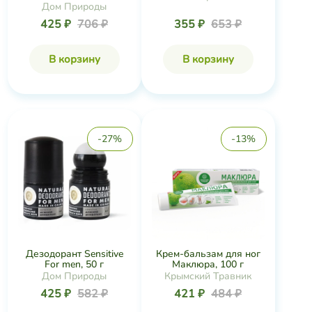
Дом Природы
425 ₽
706 ₽
355 ₽
653 ₽
В корзину
В корзину
-27%
-13%
Дезодорант Sensitive
Крем-бальзам для ног
For men, 50 г
Маклюра, 100 г
Дом Природы
Крымский Травник
425 ₽
582 ₽
421 ₽
484 ₽