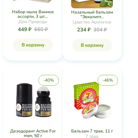
Набор мыла Винное
Назальный бальзам
ассорти, 3 шт....
"Эвкалипт...
Дом Природы
Царство Ароматов
449 ₽
660 ₽
234 ₽
304 ₽
В корзину
В корзину
-40%
-46%
Дезодорант Active For
Бальзам 7 трав, 11 г
men, 50 г
7 трав