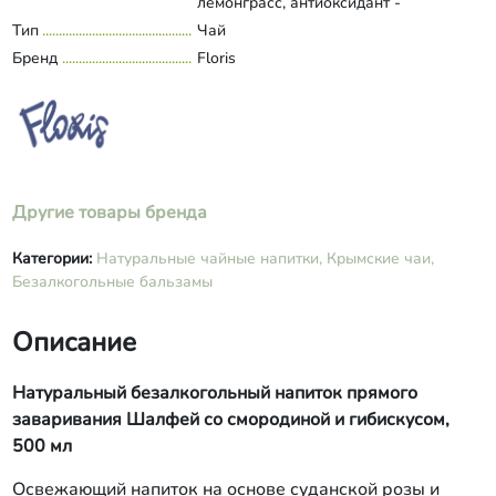
лемонграсс, антиоксидант -
аскорбиновая кислота
Тип
Чай
Развернуть состав
Бренд
Floris
Другие товары бренда
Категории:
Натуральные чайные напитки,
Крымские чаи,
Безалкогольные бальзамы
Описание
Натуральный безалкогольный напиток прямого
заваривания Шалфей со смородиной и гибискусом,
500 мл
Освежающий напиток на основе суданской розы и