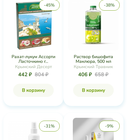
-45%
-38%
Рахат-лукум Ассорти
Раствор бишофита
Ласточкино г...
Маклюра, 500 мл
Крымский Десерт
Крымский Травник
442 ₽
804 ₽
406 ₽
658 ₽
В корзину
В корзину
-31%
-9%