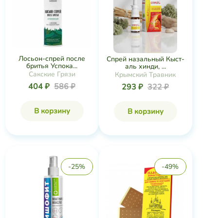
Лосьон-спрей после
Спрей назальный Кыст-
бритья Успока...
аль хинди, ...
Сакские Грязи
Крымский Травник
404 ₽
586 ₽
293 ₽
322 ₽
В корзину
В корзину
-25%
-49%