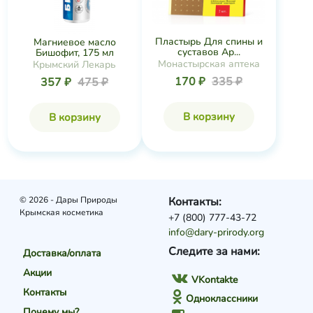
Пластырь Для спины и
Магниевое масло
суставов Ар...
Бишофит, 175 мл
Монастырская аптека
Крымский Лекарь
170 ₽
335 ₽
357 ₽
475 ₽
В корзину
В корзину
© 2026 - Дары Природы
Контакты:
Крымская косметика
+7 (800) 777-43-72
info@dary-prirody.org
Следите за нами:
Доставка/оплата
Акции
VKontakte
Контакты
Одноклассники
Почему мы?