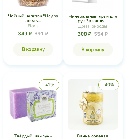
Чайный напиток "Цедра
Минеральный крем для
апель...
рук Заживля...
Floris
Дом Природы
349 ₽
391 ₽
308 ₽
554 ₽
В корзину
В корзину
-41%
-40%
Твёрдый шампунь
Ванна солевая