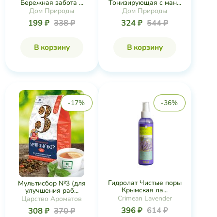
Бережная забота ...
Тонизирующая с ман...
Дом Природы
Дом Природы
199 ₽
338 ₽
324 ₽
544 ₽
В корзину
В корзину
-17%
-36%
Гидролат Чистые поры
Мультисбор №3 (для
Крымская ла...
улучшения раб...
Crimean Lavender
Царство Ароматов
396 ₽
614 ₽
308 ₽
370 ₽