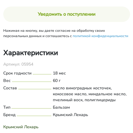
Уведомить о поступлении
Нажимая на кнопку, вы даете согласие на обработку своих
персональных данных и соглашаетесь с
политикой конфиденциальности
Характеристики
Артикул: 05954
Срок годности
18 мес
Вес
60 г
Состав
масло виноградных косточек,
кокосовое масло, миндальное масло,
пчелиный воск, полиглицериды
жирных кислот, эфирное масло
Тип
Бальзам
Развернуть состав
эвкалипта, эфирное масло мяты,
Бренд
Крымский Лекарь
масло жожоба, ментол, камфора,
кариофиллен натуральный, масляный
Крымский Лекарь
экстракт прополиса.