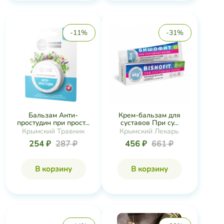
-11%
-31%
Бальзам Анти-
Крем-бальзам для
простудин при прост...
суставов При су...
Крымский Травник
Крымский Лекарь
254 ₽
287 ₽
456 ₽
661 ₽
В корзину
В корзину