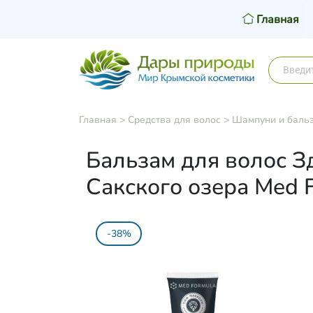
Главная
Главная
>
Средства для волос
>
Шампуни и баль
Бальзам для волос З
Сакского озера Med F
-38%