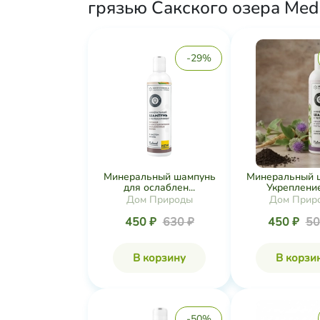
грязью Сакского озера Med 
-29%
Минеральный шампунь
Минеральный 
для ослаблен...
Укрепление 
Дом Природы
Дом Прир
450 ₽
630 ₽
450 ₽
50
В корзину
В корзи
-50%