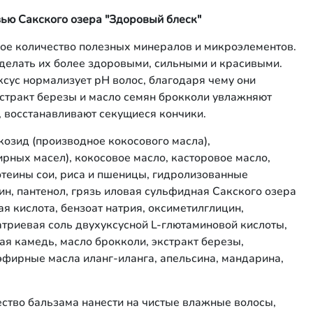
зью Сакского озера "Здоровый блеск"
ое количество полезных минералов и микроэлементов.
сделать их более здоровыми, сильными и красивыми.
сус нормализует рH волос, благодаря чему они
кстракт березы и масло семян брокколи увлажняют
 восстанавливают секущиеся кончики.
козид (производное кокосового масла),
рных масел), кокосовое масло, касторовое масло,
отеины сои, риса и пшеницы, гидролизованные
н, пантенол, грязь иловая сульфидная Сакского озера
ая кислота, бензоат натрия, оксиметилглицин,
атриевая соль двухуксусной L-глютаминовой кислоты,
вая камедь, масло брокколи, экстракт березы,
фирные масла иланг-иланга, апельсина, мандарина,
ество бальзама нанести на чистые влажные волосы,