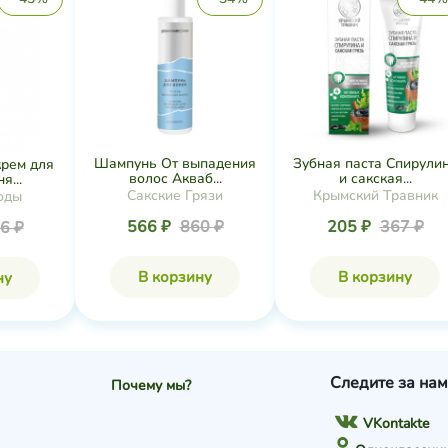
Шампунь От выпадения
Зубная паста Спирули
рем для
волос Акваб...
и сакская...
я...
Сакские Грязи
Крымский Травник
оды
566 ₽
860 ₽
205 ₽
367 ₽
6 ₽
В корзину
В корзину
ну
Следите за нам
Почему мы?
VKontakte