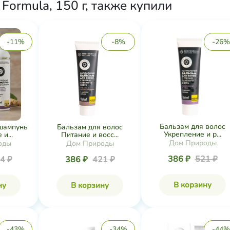
Formula, 150 г, также купили
-11%
-8%
-26%
Бальзам для волос
шампунь
Бальзам для волос
Укрепление и р...
и...
Питание и восс...
Дом Природы
оды
Дом Природы
386 ₽
521 ₽
4 ₽
386 ₽
421 ₽
В корзину
ну
В корзину
-43%
-34%
-44%