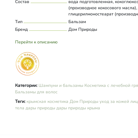
Состав
вода подготовленная, кокоглюко
(производное кокосового масла),
глицерилмоностеарат (производ
жирных масел), кокосовое масло,
Тип
Развернуть состав
Бальзам
касторовое масло, цетеариловый 
Бренд
Дом Природы
инулин, микропротеины сои, риса
пшеницы, гидролизованные прот
Перейти к описанию
пшеницы, глицерин, аллантоин,
пантенол, грязь иловая сульфид
Сакского озера подготовленная,
винный уксус, лимонная кислота,
бензоат натрия, оксиметилглицин
каприлик/каприк триглицерид,
тетранатриевая соль двухуксусно
Категории:
Шампуни и бальзамы
Косметика с лечебной гр
глютаминовой кислоты, янтарная
Бальзамы для волос
кислота, коллаген, ксантановая к
масло брокколи, экстракт березы,
Теги:
крымская косметика
Дом Природы
уход за кожей лиц
высокоэффективный катионный г
тела
дары природы
дары природы крыма
эфирные масла иланг-иланга,
апельсина, мандарина, витамин Е