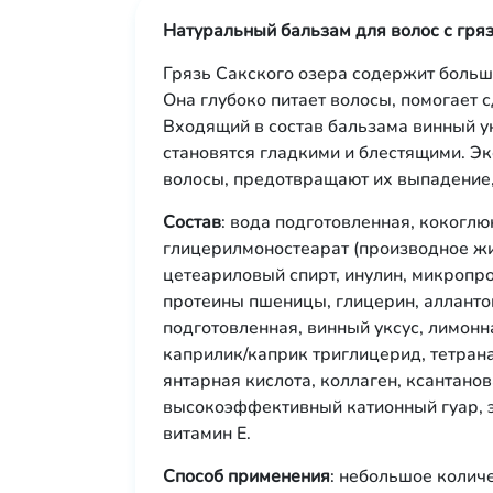
Натуральный бальзам для волос с гря
Грязь Сакского озера содержит больш
Она глубоко питает волосы, помогает 
Входящий в состав бальзама винный ук
становятся гладкими и блестящими. Э
волосы, предотвращают их выпадение,
Состав
: вода подготовленная, кокоглю
глицерилмоностеарат (производное жи
цетеариловый спирт, инулин, микропр
протеины пшеницы, глицерин, аллантои
подготовленная, винный уксус, лимонн
каприлик/каприк триглицерид, тетран
янтарная кислота, коллаген, ксантано
высокоэффективный катионный гуар, э
витамин Е.
Способ применения
: небольшое колич