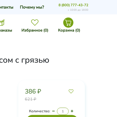
8 (800) 777-43-72
нтакты
Почему мы?
с 10:00 до 18:00
заказы
Избранное (
0
)
Корзина (
0
)
сом с грязью
386 ₽
621 ₽
Количество: