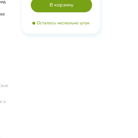
зид
ное
Осталось несколько штук
спирт,
 и
еины
ная
,
й L-
язью
амедь,
а и
уар,
.