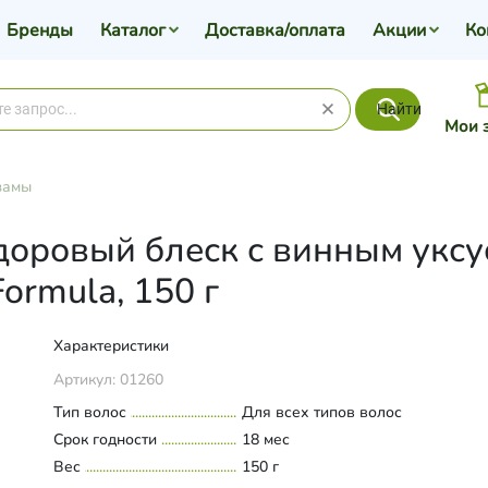
Бренды
Каталог
Доставка/оплата
Акции
Ко
Найти
Мои 
замы
доровый блеск с винным уксу
ormula, 150 г
Характеристики
Артикул:
01260
Тип волос
Для всех типов волос
Срок годности
18 мес
Вес
150 г