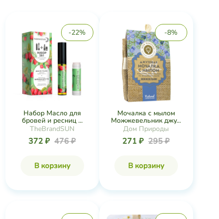
-22%
-8%
Набор Масло для
Мочалка с мылом
бровей и ресниц ...
Можжевельник джу...
TheBrandSUN
Дом Природы
372 ₽
476 ₽
271 ₽
295 ₽
В корзину
В корзину