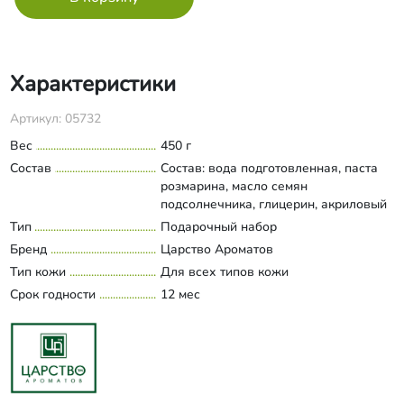
Характеристики
Артикул: 05732
Вес
450 г
Состав
Состав: вода подготовленная, паста
розмарина, масло семян
подсолнечника, глицерин, акриловый
сополимер, PhytoDefense CLR™ (актив
Тип
Подарочный набор
Развернуть состав
коры магнолии), морской коллаген,
Бренд
Царство Ароматов
экстракты розмарина, каштана, масло
Тип кожи
Для всех типов кожи
сафлоровое, СК-СО2 купаж
Срок годности
экстрактов гамамелиса, плюща,
12 мес
конского каштана, шишек хмеля,
арники, масла грецкого ореха,
авокадо, витамин Е, бензойная
кислота, масла эфирные нероли,
лимона, розмарина (лимонен,
линалоол, гераниол). Применение: