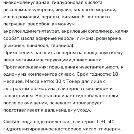
низкомолекулярная, гиалуроновая кислота
дальнейшему уходу. Состав: вода
высокомолекулярная, инулин, коллаген морской,
подготовленная, глицерин, ПЭГ-40
масла ромашки, череды, витамин Е, экстракты
гидрогенизированное касторовое
масло, глицерин, экстракт розмарина,
петрушки, зверобоя, аммониум
инулин, полисахарид коньяк маннан,
акрилоилдиметилтаурат, акриловый сополимер, калия
глицерил глюкозид, аллантоин, Д-
сорбат, масла эфирные нероли, лимона, розмарина
пантенол, экстракты алоэ, березы,
(лимонен, линалоол, гераниол).
сорбит, ПЭГ-8 масло бабассу, калия
Применение: наносить вечером на очищенную кожу
сорбат, бензоат натрия, масла
эфирные нероли, лимона, розмарина
лица мягкими массирующими движениями.
(лимонен, линалоол, гераниол).
Противопоказания: повышенная чувствительность к
одному из компонентов сливок. Срок годности: 18
месяцев. Масса нетто: 80 г. Тонер для лица с
экстрактом розмарина, глицерил глюкозидом и
аллантоином. Восстанавливает гидробаланс кожи
после ее очищения, освежает и тонизирует,
подготавливает к дальнейшему уходу.
Состав
: вода подготовленная, глицерин, ПЭГ-40
гидрогенизированное касторовое масло, глицерин,