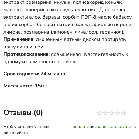
экстракт розмарина, инулин, полисахарид коньяк
маннан, глицерил глюкозид, аллантоин, Д-пантенол,
экстракты алоэ, березы, сорбит, ПЭГ-8 масло бабассу,
калия сорбат, бензоат натрия, масла эфирные нероли,
лимона, розмарина (лимонен, линалоол, гераниол).
Применение:
смоченным ватным диском протирать
кожу лица и шеи.
Противопоказания:
повышенная чувствительность к
одному из компонентов сливок.
Срок годности:
24 месяца.
Масса нетто:
150 г.
Отзывы (0)
Чтобы оставить отзыв,
войдите
или
зарегистрируйтесь
пожалуйста