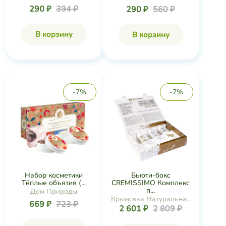
290 ₽
394 ₽
290 ₽
560 ₽
В корзину
В корзину
-7%
-7%
Набор косметики
Бьюти-бокс
Тёплые объятия (...
CREMISSIMO Комплекс
п...
Дом Природы
Крымская Натуральная
669 ₽
723 ₽
2 601 ₽
2 809 ₽
Коллекция