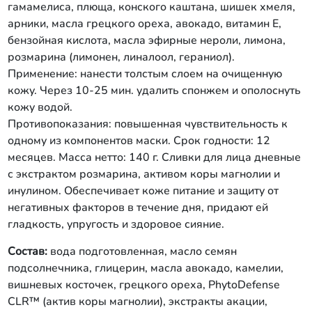
гамамелиса, плюща, конского каштана, шишек хмеля,
сополимер, аммониум
акрилоилдиметилтаурат, калия сорбат,
арники, масла грецкого ореха, авокадо, витамин Е,
масла эфирные нероли, лимона,
бензойная кислота, масла эфирные нероли, лимона,
розмарина (лимонен, линалоол,
розмарина (лимонен, линалоол, гераниол).
гераниол). Применение: наносить
Применение: нанести толстым слоем на очищенную
утром на очищенную кожу лица
кожу. Через 10-25 мин. удалить спонжем и ополоснуть
мягкими массирующими движениями.
Противопоказания: повышенная
кожу водой.
чувствительность к одному из
Противопоказания: повышенная чувствительность к
компонентов сливок. Срок годности:
одному из компонентов маски. Срок годности: 12
18 месяцев. Масса нетто: 80 г. Сливки
месяцев. Масса нетто: 140 г. Сливки для лица дневные
для лица ночные с экстрактом
с экстрактом розмарина, активом коры магнолии и
розмарина, комплексом керамидов и
комплексом гиалуроновых кислот.
инулином. Обеспечивает коже питание и защиту от
Питают и освежают кожу,
негативных факторов в течение дня, придают ей
восстанавливают во время сна ее
гладкость, упругость и здоровое сияние.
гидробаланс, убирают следы стресса
и усталости. Состав: вода
Состав:
вода подготовленная, масло семян
подготовленная, масло семян
подсолнечника, глицерин, масла авокадо, камелии,
подсолнечника, глицерин, Ceramide
вишневых косточек, грецкого ореха, PhytoDefense
Complex CLR™ K (комплекс
керамидов), экстракт розмарина, СК-
CLR™ (актив коры магнолии), экстракты акации,