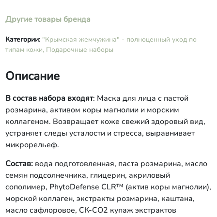
нанести толстым слоем на очищенную
Другие товары бренда
кожу. Через 10-25 мин. удалить
спонжем и ополоснуть кожу водой.
Противопоказания: повышенная
Категории:
"Крымская жемчужина" - полноценный уход по
чувствительность к одному из
типам кожи,
Подарочные наборы
компонентов маски. Срок годности: 12
месяцев. Масса нетто: 140 г. Сливки
Описание
для лица дневные с экстрактом
розмарина, активом коры магнолии и
инулином. Обеспечивает коже
В состав набора входят
: Маска для лица с пастой
питание и защиту от негативных
розмарина, активом коры магнолии и морским
факторов в течение дня, придают ей
коллагеном. Возвращает коже свежий здоровый вид,
гладкость, упругость и здоровое
устраняет следы усталости и стресса, выравнивает
сияние. Состав: вода подготовленная,
микрорельеф.
масло семян подсолнечника,
глицерин, масла авокадо, камелии,
Состав:
вода подготовленная, паста розмарина, масло
вишневых косточек, грецкого ореха,
PhytoDefense CLR™ (актив коры
семян подсолнечника, глицерин, акриловый
магнолии), экстракты акации,
сополимер, PhytoDefense CLR™ (актив коры магнолии),
облепихи, CETIOL®RLF, инулин, СК-
морской коллаген, экстракты розмарина, каштана,
СО2 экстракт розмарина, Д-пантенол,
масло сафлоровое, СК-СО2 купаж экстрактов
таурин, витамин Е, акриловый