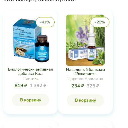
-41%
-28%
Биологически активная
Назальный бальзам
добавка Ка...
"Эвкалипт...
Пантика
Царство Ароматов
819 ₽
1 392 ₽
234 ₽
325 ₽
В корзину
В корзину