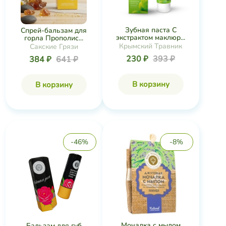
Зубная паста С
Спрей-бальзам для
экстрактом маклюр...
горла Прополис...
Крымский Травник
Сакские Грязи
230 ₽
393 ₽
384 ₽
641 ₽
В корзину
В корзину
-46%
-8%
Мочалка с мылом
Бальзам для губ