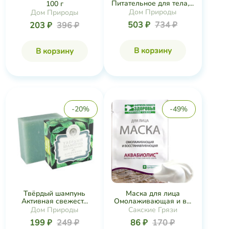
Питательное для тела,...
100 г
Дом Природы
Дом Природы
503 ₽
734 ₽
203 ₽
396 ₽
В корзину
В корзину
-20%
-49%
Твёрдый шампунь
Маска для лица
Активная свежест...
Омолаживающая и в...
Дом Природы
Сакские Грязи
199 ₽
249 ₽
86 ₽
170 ₽