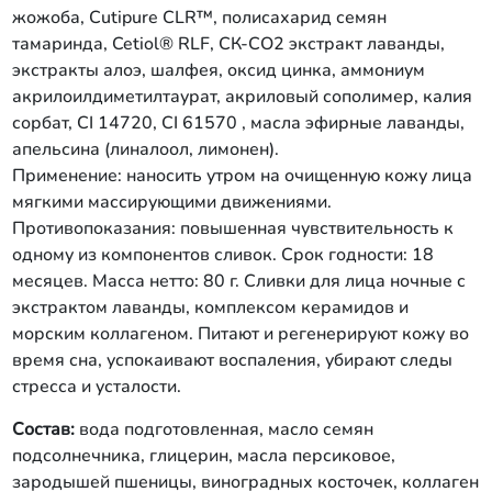
керамидов), экстракт лаванды,
жожоба, Cutipure CLR™, полисахарид семян
витамин А, СК-СО2 экстракт крапивы,
тамаринда, Cetiol® RLF, СК-СО2 экстракт лаванды,
аммониум акрилоилдиметилтаурат,
акриловый сополимер, калия сорбат,
экстракты алоэ, шалфея, оксид цинка, аммониум
CI 14720, CI 61570, масла эфирные
акрилоилдиметилтаурат, акриловый сополимер, калия
лаванды, апельсина (линалоол,
сорбат, CI 14720, CI 61570 , масла эфирные лаванды,
лимонен). Применение: наносить
апельсина (линалоол, лимонен).
вечером на очищенную кожу лица
Применение: наносить утром на очищенную кожу лица
мягкими массирующими движениями.
Противопоказания: повышенная
мягкими массирующими движениями.
чувствительность к одному из
Противопоказания: повышенная чувствительность к
компонентов сливок. Срок годности:
одному из компонентов сливок. Срок годности: 18
18 месяцев. Масса нетто: 80 г. Тонер
месяцев. Масса нетто: 80 г. Сливки для лица ночные с
для лица с экстрактом лаванды,
экстрактом лаванды, комплексом керамидов и
гидроксиэтил мочевиной и
ниацинамидом. Восстанавливает
морским коллагеном. Питают и регенерируют кожу во
гидробаланс кожи после ее
время сна, успокаивают воспаления, убирают следы
очищения, успокаивает воспаления,
стресса и усталости.
подготавливает к дальнейшему уходу.
Состав: вода подготовленная,
Состав:
вода подготовленная, масло семян
глицерин, ПЭГ-40
подсолнечника, глицерин, масла персиковое,
гидрогенизированное касторовое
зародышей пшеницы, виноградных косточек, коллаген
масло, экстракты лаванды, шиповника,