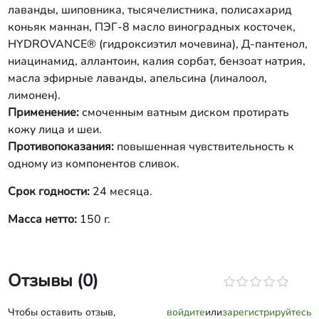
лаванды, шиповника, тысячелистника, полисахарид
коньяк маннан, ПЭГ-8 масло виноградных косточек,
HYDROVANCE® (гидроксиэтил мочевина), Д-пантенол,
ниацинамид, аллантоин, калия сорбат, бензоат натрия,
масла эфирные лаванды, апельсина (линалоол,
лимонен).
Применение:
смоченным ватным диском протирать
кожу лица и шеи.
Противопоказания:
повышенная чувствительность к
одному из компонентов сливок.
Срок годности:
24 месяца.
Масса нетто:
150 г.
Отзывы (0)
Чтобы оставить отзыв,
войдите
или
зарегистрируйтесь