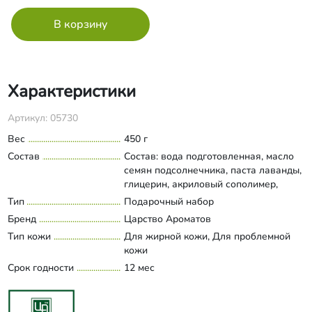
Характеристики
Артикул: 05730
Вес
450 г
Состав
Состав: вода подготовленная, масло
семян подсолнечника, паста лаванды,
глицерин, акриловый сополимер,
масла лесного ореха, жожоба,
Тип
Подарочный набор
Развернуть состав
экстракты лаванды, облепихи, мяты,
Бренд
Царство Ароматов
мелиссы, СК-СО2 купаж экстрактов
Тип кожи
Для жирной кожи, Для проблемной
коры березы, косточек граната, семян
кожи
огурец, корня одуванчика, аллантоин,
Срок годности
оксид цинка, витамин А, бензойная
12 мес
кислота, CI 14720 ,CI 61570, масла
эфирные лаванды, апельсина
(линалоол, лимонен). Применение: