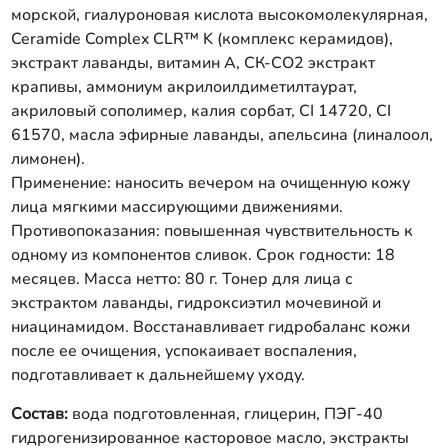
тысячелистника, полисахарид коньяк
морской, гиалуроновая кислота высокомолекулярная,
маннан, ПЭГ-8 масло виноградных
Ceramide Complex CLR™ K (комплекс керамидов),
косточек, HYDROVANCE®
экстракт лаванды, витамин А, СК-СО2 экстракт
(гидроксиэтил мочевина), Д-пантенол,
крапивы, аммониум акрилоилдиметилтаурат,
ниацинамид, аллантоин, калия сорбат,
акриловый сополимер, калия сорбат, CI 14720, CI
бензоат натрия, масла эфирные
лаванды, апельсина (линалоол,
61570, масла эфирные лаванды, апельсина (линалоол,
лимонен).
лимонен).
Применение: наносить вечером на очищенную кожу
лица мягкими массирующими движениями.
Противопоказания: повышенная чувствительность к
одному из компонентов сливок. Срок годности: 18
месяцев. Масса нетто: 80 г. Тонер для лица с
экстрактом лаванды, гидроксиэтил мочевиной и
ниацинамидом. Восстанавливает гидробаланс кожи
после ее очищения, успокаивает воспаления,
подготавливает к дальнейшему уходу.
Состав:
вода подготовленная, глицерин, ПЭГ-40
гидрогенизированное касторовое масло, экстракты