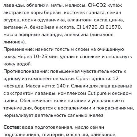
CI 14720, CI 61570 , масла эфирные
лаванды, облепихи, мяты, мелиссы, СК-СО2 купаж
лаванды, апельсина (линалоол,
экстрактов коры березы, косточек граната, семян
лимонен). Применение: наносить
огурец, корня одуванчика, аллантоин, оксид цинка,
утром на очищенную кожу лица
витамин А, бензойная кислота, CI 14720 ,CI 61570,
мягкими массирующими движениями.
Противопоказания: повышенная
масла эфирные лаванды, апельсина (линалоол,
чувствительность к одному из
лимонен).
компонентов сливок. Срок годности:
Применение: нанести толстым слоем на очищенную
18 месяцев. Масса нетто: 80 г. Сливки
кожу. Через 10-25 мин. удалить спонжем и ополоснуть
для лица ночные с экстрактом
кожу водой.
лаванды, комплексом керамидов и
морским коллагеном. Питают и
Противопоказания: повышенная чувствительность к
регенерируют кожу во время сна,
одному из компонентов маски. Срок годности: 12
успокаивают воспаления, убирают
месяцев. Масса нетто: 140 г. Сливки для лица дневные
следы стресса и усталости. Состав:
с экстрактом лаванды, комплексом Cutipure и оксидом
вода подготовленная, масло семян
цинка. Обеспечивает коже питание и увлажнение в
подсолнечника, глицерин, масла
персиковое, зародышей пшеницы,
течение дня, борется с воспалениями и покраснениями,
виноградных косточек, коллаген
нормализует деятельность сальных желез.
морской, гиалуроновая кислота
высокомолекулярная, Ceramide
Состав:
вода подготовленная, масло семян
Complex CLR™ K (комплекс
подсолнечника, глицерин, масла ши, оливковое,