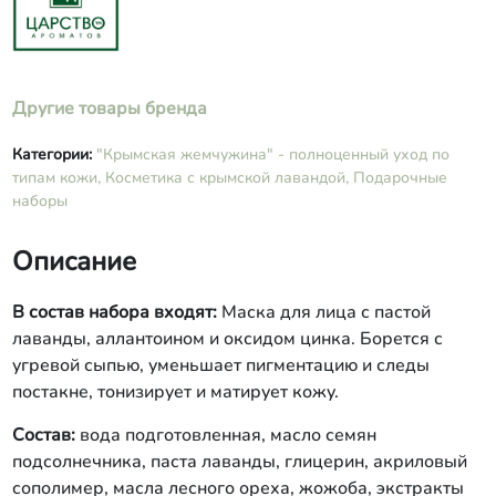
нанести толстым слоем на очищенную
кожу. Через 10-25 мин. удалить
спонжем и ополоснуть кожу водой.
Противопоказания: повышенная
Другие товары бренда
чувствительность к одному из
компонентов маски. Срок годности: 12
месяцев. Масса нетто: 140 г. Сливки
Категории:
"Крымская жемчужина" - полноценный уход по
для лица дневные с экстрактом
типам кожи,
Косметика с крымской лавандой,
Подарочные
лаванды, комплексом Cutipure и
наборы
оксидом цинка. Обеспечивает коже
питание и увлажнение в течение дня,
Описание
борется с воспалениями и
покраснениями, нормализует
деятельность сальных желез. Состав:
В состав набора входят:
Маска для лица с пастой
вода подготовленная, масло семян
лаванды, аллантоином и оксидом цинка. Борется с
подсолнечника, глицерин, масла ши,
угревой сыпью, уменьшает пигментацию и следы
оливковое, жожоба, Cutipure CLR™,
постакне, тонизирует и матирует кожу.
полисахарид семян тамаринда,
Cetiol® RLF, СК-СО2 экстракт лаванды,
Состав:
вода подготовленная, масло семян
экстракты алоэ, шалфея, оксид цинка,
подсолнечника, паста лаванды, глицерин, акриловый
аммониум акрилоилдиметилтаурат,
акриловый сополимер, калия сорбат,
сополимер, масла лесного ореха, жожоба, экстракты