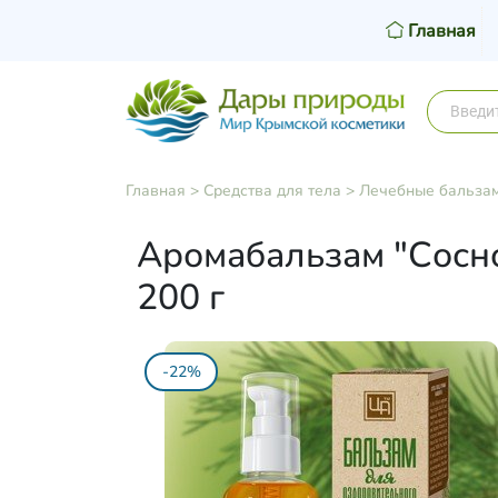
Главная
Главная
>
Средства для тела
>
Лечебные бальзам
Аромабальзам "Сосно
200 г
-22%