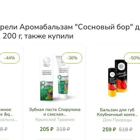
брели Аромабальзам "Сосновый бор" 
200 г, также купили
-44%
-36%
-50%
ажное
Зубная паста Спирулина
Бальзам для губ
 &q...
и сакская...
Клубничный кокте...
ральная
Крымский Травник
Дом Природы
ия
8 ₽
205 ₽
318 ₽
259 ₽
518 ₽