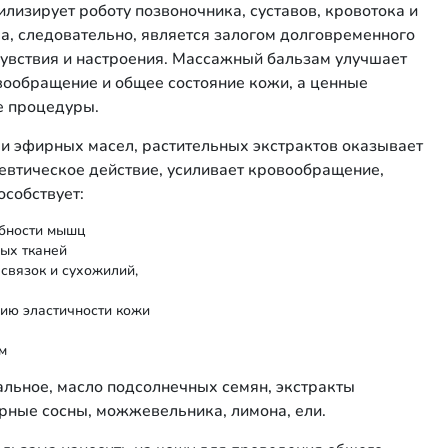
лизирует роботу позвоночника, суставов, кровотока и
а, следовательно, является залогом долговременного
увствия и настроения. Массажный бальзам улучшает
овообращение и общее состояние кожи, а ценные
е процедуры.
и эфирных масел, растительных экстрактов оказывает
втическое действие, усиливает кровообращение,
особствует:
обности мышц
ых тканей
связок и сухожилий,
х
нию эластичности кожи
м
дальное, масло подсолнечных семян, экстракты
ирные сосны, можжевельника, лимона, ели.