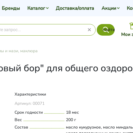
Бренды
Каталог
Доставка/оплата
Акции
Ко
Найти
Мои 
ы и мази, маклюра
вый бор" для общего оздоро
Характеристики
Артикул:
00071
Срок годности
18 мес
Вес
200 г
Состав
масло кукурузное, масло миндаль