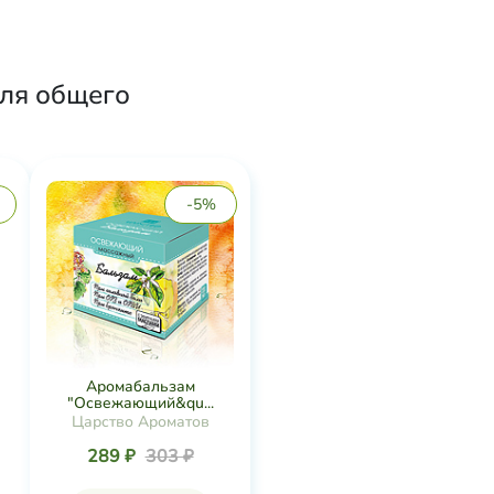
для общего
-5%
Аромабальзам
"Освежающий&qu...
Царство Ароматов
289 ₽
303 ₽