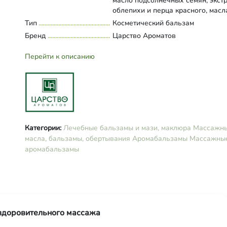
масло подсолнечных семян, экст
облепихи и перца красного, масл
эфирные сосны, можжевельника,
Тип
Развернуть состав
Косметический бальзам
лимона, ели.
Бренд
Царство Ароматов
Перейти к описанию
Категории:
Лечебные бальзамы и мази, маклюра
Массажн
масла, бальзамы, обертывания
Аромабальзамы
Массажны
аромабальзамы
оздоровительного массажа