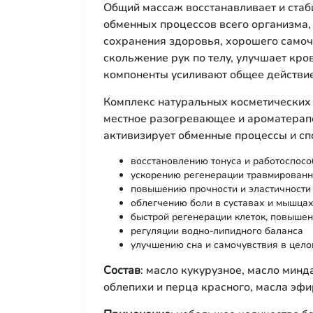
Общий массаж восстанавливает и стаби
обменных процессов всего организма, 
сохранения здоровья, хорошего самоч
скольжение рук по телу, улучшает кр
компоненты усиливают общее действи
Комплекс натуральных косметических 
местное разогревающее и ароматерапе
активизирует обменные процессы и сп
восстановлению тонуса и работоспос
ускорению регенерации травмированн
повышению прочности и эластичности 
облегчению боли в суставах и мышца
быстрой регенерации клеток, повыше
регуляции водно-липидного баланса
улучшению сна и самочувствия в цело
Состав
: масло кукурузное, масло мин
облепихи и перца красного, масла эф