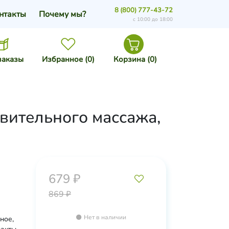
8 (800) 777-43-72
нтакты
Почему мы?
с 10:00 до 18:00
заказы
Избранное (
0
)
Корзина (
0
)
вительного массажа,
679 ₽
869 ₽
Нет в наличии
ное,