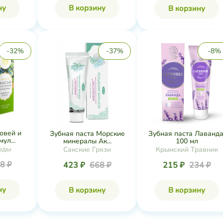
ну
В корзину
В корзину
-32%
-37%
-8%
овей и
Зубная паста Морские
Зубная паста Лаванда
ул...
минералы Ак...
100 мл
оды
Сакские Грязи
Крымский Травник
8 ₽
423 ₽
668 ₽
215 ₽
234 ₽
ну
В корзину
В корзину