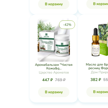
В корзи
В корзину
-42%
Масло для бр
Аромабальзам "Чистая
ресниц Форм
Кожа&q...
Дом Прир
Царство Ароматов
382 ₽
55
447 ₽
769 ₽
В корзи
В корзину