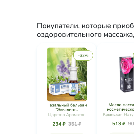
Покупатели, которые прио
оздоровительного массажа, 
-33%
Масло масс
Назальный бальзам
косметическое
"Эвкалипт...
Крымская Нату
Царство Ароматов
Коллекц
513 ₽
90
234 ₽
351 ₽