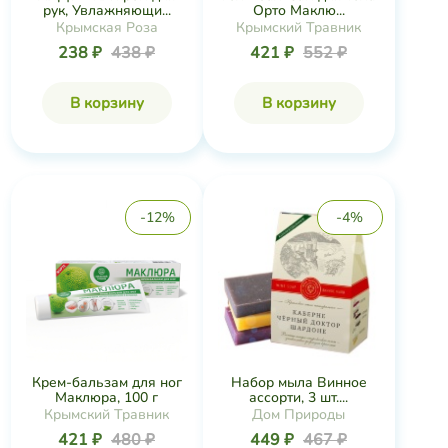
рук, Увлажняющи...
Орто Маклю...
Крымская Роза
Крымский Травник
238 ₽
438 ₽
421 ₽
552 ₽
В корзину
В корзину
-12%
-4%
Крем-бальзам для ног
Набор мыла Винное
Маклюра, 100 г
ассорти, 3 шт....
Крымский Травник
Дом Природы
421 ₽
480 ₽
449 ₽
467 ₽