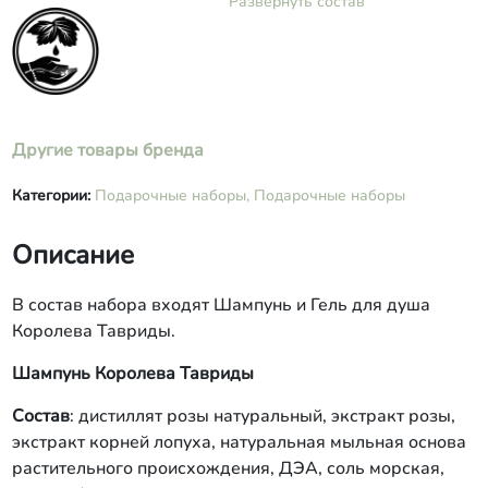
Развернуть состав
растительного происхождения, ДЭА,
соль морская, масло эфирное розовое
натуральное, лимонная кислота, D-
пантенол (провитамин В5),
токоферола ацетат (витамин Е),
краситель. Гель для душа и ванн
Другие товары бренда
«Королева Тавриды» Состав:
дистиллят розы натуральный, экстракт
розы, тензид растительного
Категории:
Подарочные наборы,
Подарочные наборы
происхождения, ДЭА, соль морская
розовая, масла косметические из
Описание
растительного сырья (миндаль
сладкий, из персиковых косточек,
жожоба), масло эфирное розовое
В состав набора входят Шампунь и Гель для душа
натуральное, краситель.
Королева Тавриды.
Шампунь Королева Тавриды
Состав
: дистиллят розы натуральный, экстракт розы,
экстракт корней лопуха, натуральная мыльная основа
растительного происхождения, ДЭА, соль морская,