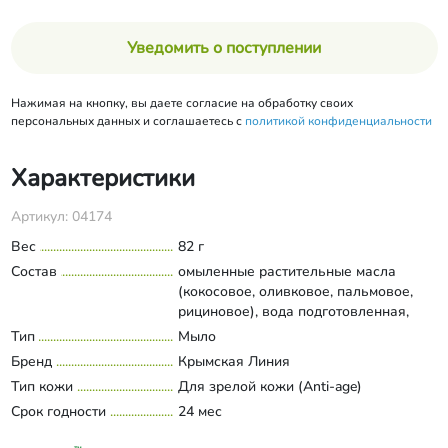
Уведомить о поступлении
Нажимая на кнопку, вы даете согласие на обработку своих
персональных данных и соглашаетесь с
политикой конфиденциальности
Характеристики
Артикул: 04174
Вес
82 г
Состав
омыленные растительные масла
(кокосовое, оливковое, пальмовое,
рициновое), вода подготовленная,
грязь Сакского озера, масло
Тип
Мыло
Развернуть состав
виноградных косточек, масло
Бренд
Крымская Линия
зародышей пшеницы, эфирные масла
Тип кожи
Для зрелой кожи (Anti-age)
чайного дерева и шалфея, экстракты:
Срок годности
ванили, алоэ, кармина
24 мес