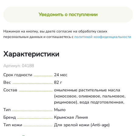
Уведомить о поступлении
Нажимая на кнопку, вы даете согласие на обработку своих
персональных данных и соглашаетесь с
политикой конфиденциальности
Характеристики
Артикул: 04188
Срок годности
24 мес
Вес
82 г
Состав
омыленные растительные масла
(кокосовое, оливковое, пальмовое,
рициновое), вода подготовленная,
масло виноградных косточек, сухое
Тип
Мыло
Развернуть состав
красное вино сорта Бастардо, розовая
Бренд
Крымская Линия
вода, масло зародышей пшеницы,
Тип кожи
Для зрелой кожи (Anti-age)
экстракт красного винограда, молотый
жмых виноградных косточек.