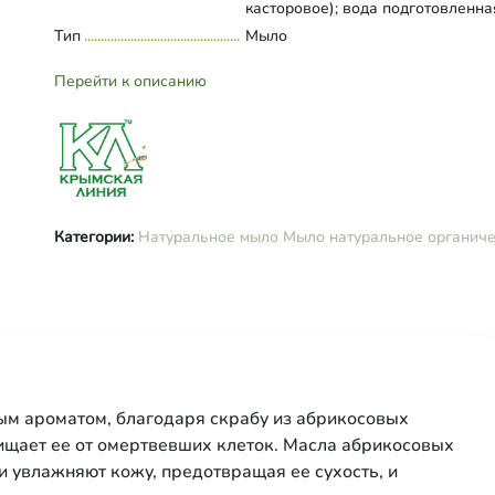
касторовое); вода подготовленна
масло абрикосовых косточек, ме
Тип
Развернуть состав
Мыло
абрикосовые косточки,экстракт
абрикоса, аннато, масло облепих
Перейти к описанию
Категории:
Натуральное мыло
Мыло натуральное органич
ым ароматом, благодаря скрабу из абрикосовых
чищает ее от омертвевших клеток. Масла абрикосовых
 и увлажняют кожу, предотвращая ее сухость, и