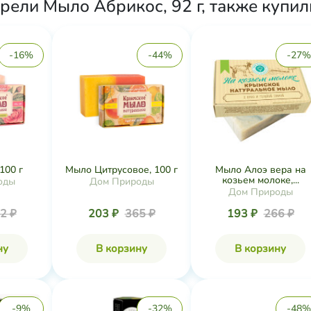
рели Мыло Абрикос, 92 г, также купил
-16%
-44%
-27%
100 г
Мыло Цитрусовое, 100 г
Мыло Алоэ вера на
козьем молоке,...
оды
Дом Природы
Дом Природы
2 ₽
203 ₽
365 ₽
193 ₽
266 ₽
ну
В корзину
В корзину
-9%
-32%
-48%