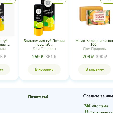
я губ
Бальзам для губ Летний
Мыло Корица и лимон
ы, ...
поцелуй, ...
100 г
оды
Дом Природы
Дом Природы
5 ₽
259 ₽
381 ₽
203 ₽
390 ₽
ну
В корзину
В корзину
Следите за нам
Почему мы?
VKontakte