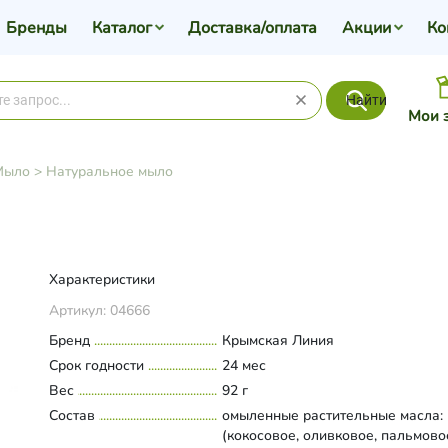
Бренды
Каталог
Доставка/оплата
Акции
Ко
Найти
Мои 
Мыло
>
Натуральное мыло
Характеристики
Артикул:
04666
Бренд
Крымская Линия
Срок годности
24 мес
Вес
92 г
Состав
омыленные растительные масла:
(кокосовое, оливковое, пальмово