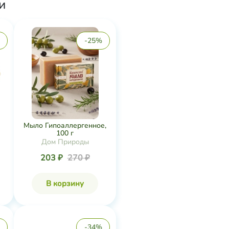
и
-25%
Мыло Гипоаллергенное,
100 г
Дом Природы
203 ₽
270 ₽
В корзину
-34%