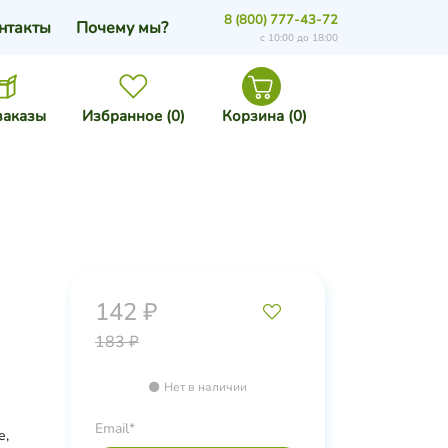
8 (800) 777-43-72
нтакты
Почему мы?
с 10:00 до 18:00
заказы
Избранное (
0
)
Корзина (
0
)
142 ₽
183 ₽
Нет в наличии
Email*
е,