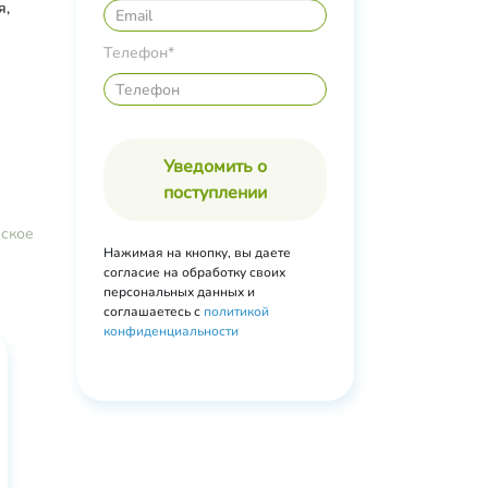
я,
леные
Телефон*
и.
Уведомить о
поступлении
еское
Нажимая на кнопку, вы даете
согласие на обработку своих
персональных данных и
соглашаетесь с
политикой
конфиденциальности