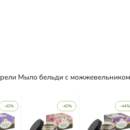
рели Мыло бельди с можжевельником м
-42%
-42%
-44%