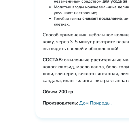
незаменимым средством
для ухода за
Молотые ягоды можжевельника дели
улучшают настроение;
Голубая глина
снимает воспаление
, а
клетках.
Способ применения: небольшое количе
кожу, через 3-5 минут разотрите вла
выглядеть свежей и обновленной!
СОСТАВ:
омыленные растительные масл
кокоглюкозид, масло лавра, бело-гол
хвои, глицерин, кислоты янтарная, л
сандала, иланг-иланга, экстракт аннато
Объем 200 гр
Производитель:
Дом Природы.