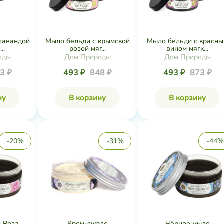
лавандой
Мыло бельди с крымской
Мыло бельди с красн
..
розой мяг...
вином мягк...
оды
Дом Природы
Дом Природы
3 ₽
493 ₽
848 ₽
493 ₽
873 ₽
ну
В корзину
В корзину
-20%
-31%
-44%
 Роза
Крем-суфле
Чёрное мыло