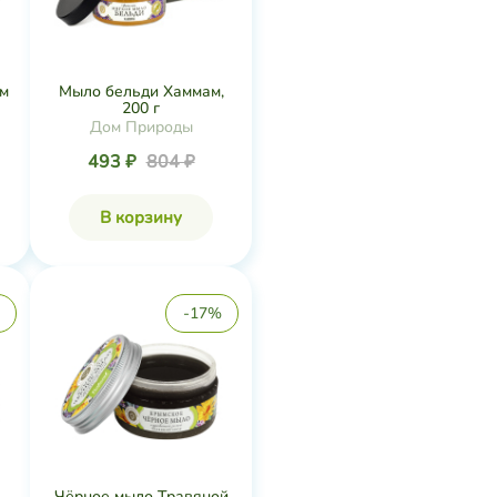
ым
Мыло бельди Хаммам,
200 г
Дом Природы
493 ₽
804 ₽
В корзину
-17%
Чёрное мыло Травяной