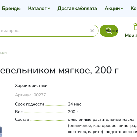
Бренды
Каталог
Доставка/оплата
Акции
Ко
Найти
Мои 
ьди
вельником мягкое, 200 г
Характеристики
Артикул:
00277
Срок годности
24 мес
Вес
200 г
Состав
омыленные растительные масла
(оливковое, касторовое, виногра
косточек, карите), подготовленна