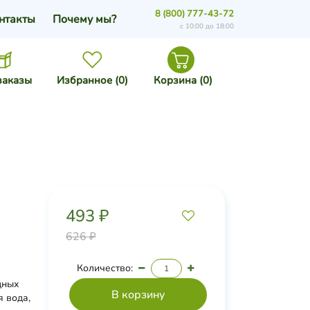
8 (800) 777-43-72
нтакты
Почему мы?
с 10:00 до 18:00
заказы
Избранное (
0
)
Корзина (
0
)
493 ₽
626 ₽
Количество:
дных
я вода,