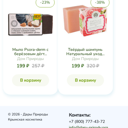
-23%
-38%
Мыло Psora-derm с
Твёрдый шампунь
берёзовым дёгт...
Натуральный уход...
Дом Природы
Дом Природы
199 ₽
257 ₽
199 ₽
320 ₽
В корзину
В корзину
© 2026 - Дары Природы
Контакты:
Крымская косметика
+7 (800) 777-43-72
info@dary-prirody.org