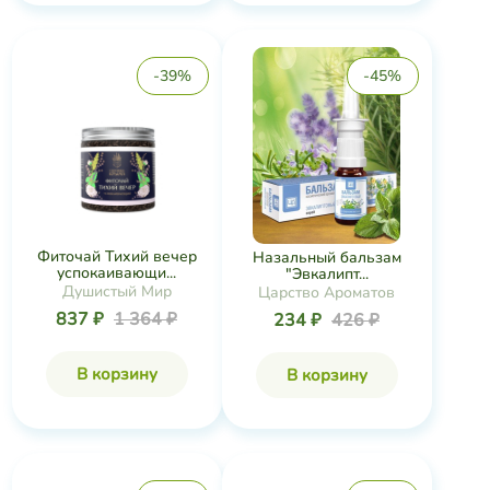
-39%
-45%
Фиточай Тихий вечер
Назальный бальзам
успокаивающи...
"Эвкалипт...
Душистый Мир
Царство Ароматов
837 ₽
1 364 ₽
234 ₽
426 ₽
В корзину
В корзину