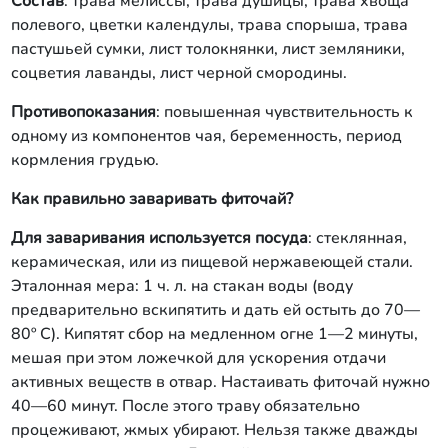
Состав
: трава мелиссы, трава душицы, трава хвоща
полевого, цветки календулы, трава спорыша, трава
пастушьей сумки, лист толокнянки, лист земляники,
соцветия лаванды, лист черной смородины.
Противопоказания
: повышенная чувствительность к
одному из компонентов чая, беременность, период
кормления грудью.
Как правильно заваривать фиточай?
Для заваривания используется посуда
: стеклянная,
керамическая, или из пищевой нержавеющей стали.
Эталонная мера: 1 ч. л. на стакан воды (воду
предварительно вскипятить и дать ей остыть до 70—
80º С). Кипятят сбор на медленном огне 1—2 минуты,
мешая при этом ложечкой для ускорения отдачи
активных веществ в отвар. Настаивать фиточай нужно
40—60 минут. После этого траву обязательно
процеживают, жмых убирают. Нельзя также дважды