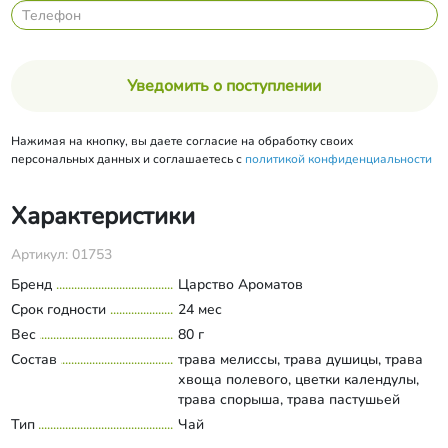
Уведомить о поступлении
Нажимая на кнопку, вы даете согласие на обработку своих
персональных данных и соглашаетесь с
политикой конфиденциальности
Характеристики
Артикул: 01753
Бренд
Царство Ароматов
Срок годности
24 мес
Вес
80 г
Состав
трава мелиссы, трава душицы, трава
хвоща полевого, цветки календулы,
трава спорыша, трава пастушьей
сумки, лист толокнянки, лист
Тип
Чай
Развернуть состав
земляники, соцветия лаванды, лист