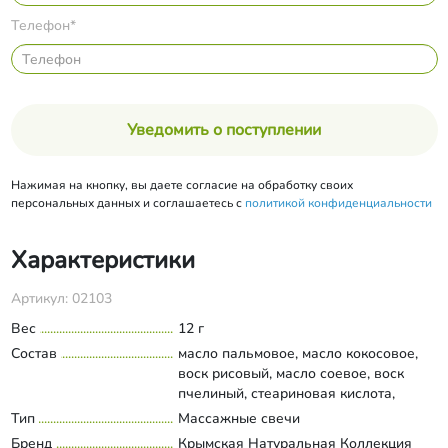
Телефон*
Уведомить о поступлении
Нажимая на кнопку, вы даете согласие на обработку своих
персональных данных и соглашаетесь с
политикой конфиденциальности
Характеристики
Артикул: 02103
Вес
12 г
Состав
масло пальмовое, масло кокосовое,
воск рисовый, масло соевое, воск
пчелиный, стеариновая кислота,
ароматизатор, витамин Е, краситель
Тип
Массажные свечи
Развернуть состав
аннато+куркумин.
Бренд
Крымская Натуральная Коллекция