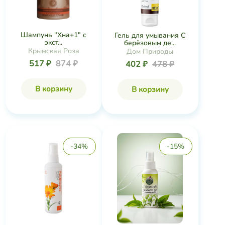
Шампунь "Хна+1" с
Гель для умывания С
экст...
берёзовым де...
Крымская Роза
Дом Природы
517 ₽
874 ₽
402 ₽
478 ₽
В корзину
В корзину
-34%
-15%