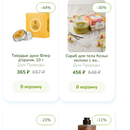
-44%
-30%
Твёрдые духи Флер
Скраб для тела Козье
д'оранж, 10 г
молоко с ва...
Дом Природы
Дом Природы
365 ₽
657 ₽
456 ₽
648 ₽
В корзину
В корзину
-23%
-11%