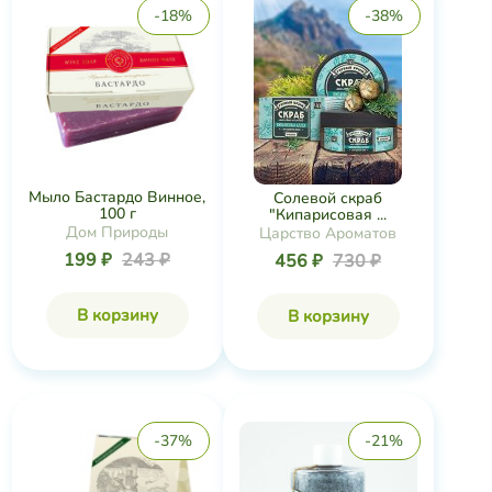
-18%
-38%
Мыло Бастардо Винное,
Солевой скраб
100 г
"Кипарисовая ...
Дом Природы
Царство Ароматов
199 ₽
243 ₽
456 ₽
730 ₽
В корзину
В корзину
-37%
-21%