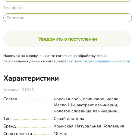
Телефон*
Уведомить о поступлении
Нажимая на кнопку, вы даете согласие на обработку своих
персональных данных и соглашаетесь с
политикой конфиденциальности
Характеристики
Артикул: 01813
Состав
морская соль, оливковое, масло
Масло Ши, экстракт ламинарии,
молотое слоевище ламинармии,
молотый лазурит, эфирные масла
Тип
Скраб для тела
Развернуть состав
петитгрейна и лаванды
Бренд
Крымская Натуральная Коллекция
Срок годности
18 мес