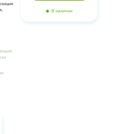
позиция
а,
В наличии
вающий
язи
ая