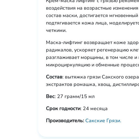
Крем-маска лифтинг с грязью рекомен
воздействия на возрастные изменения
состав маски, достигается мгновенный
подтягивается кожа лица, моделируетс
четкими.
Маска-лифтинг возвращает коже здор
радикалов, ускоряет регенерацию клет
разглаживает морщины, в том числе и 
микроциркуляцию и обменные процесс
Состав
: вытяжка грязи Сакского озер
экстрактов ромашка, хвощ, дистиллир
Вес
: 27 грамм/15 мл
Срок годности
: 24 месяца
Производитель:
Сакские Грязи.