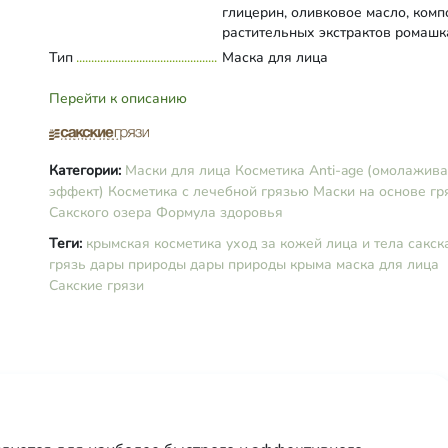
глицерин, оливковое масло, ком
растительных экстрактов ромашк
хвощ, дистиллированная вода
Тип
Развернуть состав
Маска для лица
Перейти к описанию
Категории:
Маски для лица
Косметика Anti-age (омолажи
эффект)
Косметика с лечебной грязью
Маски на основе гр
Сакского озера Формула здоровья
Теги:
крымская косметика
уход за кожей лица и тела
сакск
грязь
дары природы
дары природы крыма
маска для лица
Сакские грязи