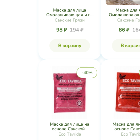
Маска для лица
Маска для 
Омолаживающая и в...
Омолаживающая
Сакские Грязи
Сакские Г
98 ₽
194 ₽
86 ₽
16
В корзину
В корзи
-40%
Маска для лица на
Маска для л
основе Сакской...
основе Сакск
Eco Tavrida
Eco Tavri