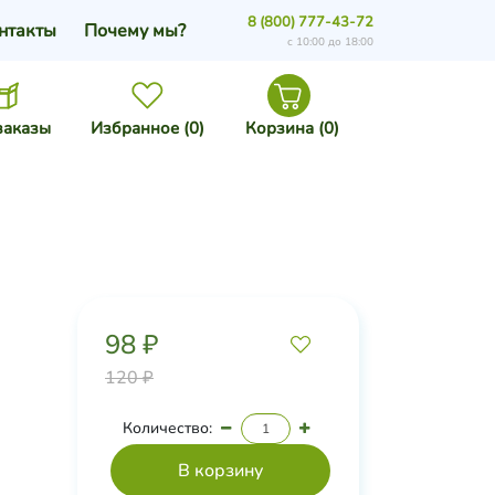
8 (800) 777-43-72
нтакты
Почему мы?
с 10:00 до 18:00
заказы
Избранное (
0
)
Корзина (
0
)
98 ₽
120 ₽
Количество: