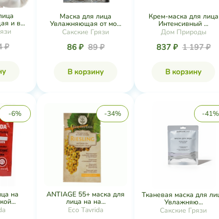
лица
Маска для лица
Крем-маска для лица
 и в...
Увлажняющая от мо...
Интенсивный ...
рязи
Сакские Грязи
Дом Природы
4 ₽
86 ₽
89 ₽
837 ₽
1 197 ₽
ну
В корзину
В корзину
-6%
-34%
-41%
ица на
ANTIAGE 55+ маска для
Тканевая маска для ли
ой...
лица на на...
Увлажняю...
da
Eco Tavrida
Сакские Грязи