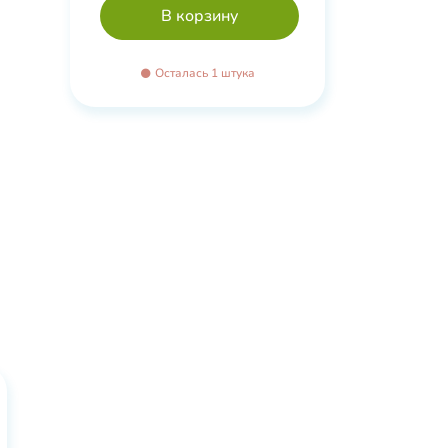
0
е
Осталась 1 штука
овый
кислоты
я,