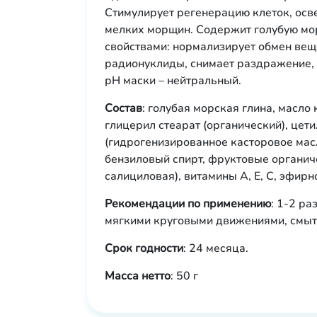
Стимулирует регенерацию клеток, осве
мелких морщин. Содержит голубую мор
свойствами: нормализирует обмен веще
радионуклиды, снимает раздражение,
рН маски – нейтральный.
Состав
: голубая морская глина, масло
глицерил стеарат (органический), цет
(гидрогенизированное касторовое масл
бензиловый спирт, фруктовые органиче
салициловая), витамины А, Е, С, эфир
Рекомендации по применению
: 1-2 ра
мягкими круговыми движениями, смыть
Срок годности
: 24 месяца.
Масса нетто
: 50 г