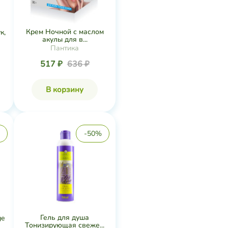
Крем Ночной с маслом
к,
акулы для в...
Пантика
517 ₽
636 ₽
В корзину
-50%
Гель для душа
ge
Тонизирующая свеже...