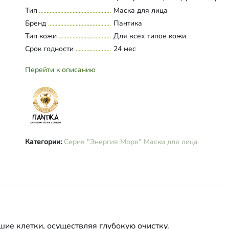
(органический), цетил пальмитат,
Тип
Развернуть состав
Маска для лица
глицерин (растительный), ПЭГ-4
Бренд
Пантика
(гидрогенизированное касторово
Тип кожи
Для всех типов кожи
масло), ксантановая камедь,
Срок годности
дегидрацетовая кислота, бензил
24 мес
спирт, фруктовые органические 
(сорбиновая, бензойная, янтарна
Перейти к описанию
салициловая), витамины А, Е, С,
эфирное масло мяты перечной.
Категории:
Серия "Энергия Моря"
Маски для лица
ие клетки, осуществляя глубокую очистку.