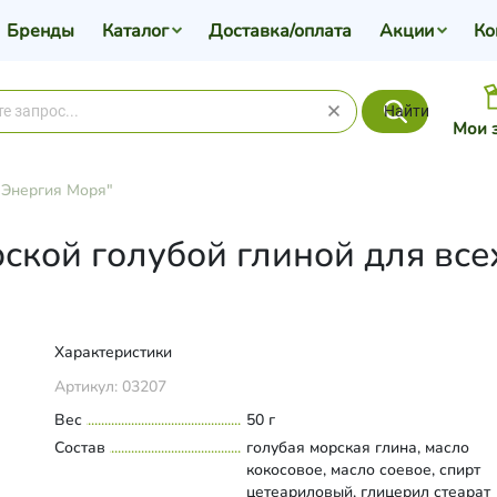
Бренды
Каталог
Доставка/оплата
Акции
Ко
Найти
Мои 
"Энергия Моря"
рской голубой глиной для все
Характеристики
Артикул:
03207
Вес
50 г
Состав
голубая морская глина, масло
кокосовое, масло соевое, спирт
цетеариловый, глицерил стеарат