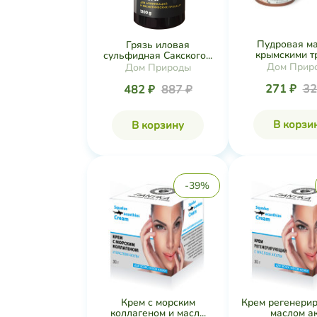
Пудровая ма
Грязь иловая
крымскими тр
сульфидная Сакского...
Дом Прир
Дом Природы
271 ₽
32
482 ₽
887 ₽
В корзи
В корзину
-39%
Крем с морским
Крем регенери
коллагеном и масл...
маслом аку