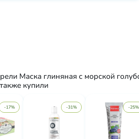
рели Маска глиняная с морской голубо
, также купили
-17%
-31%
-25%