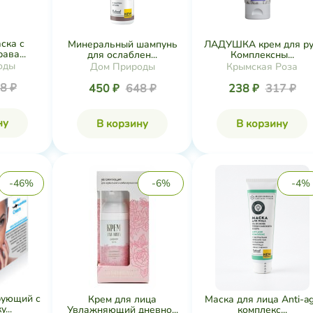
ска с
Минеральный шампунь
ЛАДУШКА крем для ру
ава...
для ослаблен...
Комплексны...
оды
Дом Природы
Крымская Роза
8 ₽
450 ₽
648 ₽
238 ₽
317 ₽
ну
В корзину
В корзину
-46%
-6%
-4%
рующий с
Крем для лица
Маска для лица Anti-a
...
Увлажняющий дневно...
комплекс...