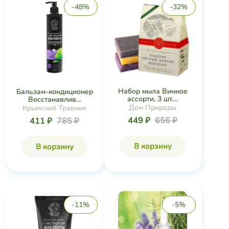
-48%
-32%
Набор мыла Винное
Бальзам-кондиционер
ассорти, 3 шт....
Восстанавлив...
Дом Природы
Крымский Травник
449 ₽
656 ₽
411 ₽
785 ₽
В корзину
В корзину
-11%
-5%