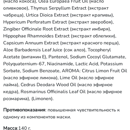
(масло кокоса), Olea Europaea Fruit Oil (масло
оливковое), Thymus Serpyllum Extract (экстракт
чабреца), Urtica Dioica Extract (экстракт крапивы),
Hypericum Perforatum Extract (экстракт зверобоя),
Zingiber Officinale Root Extract (экстракт имбиря),
Hippophae Rhamnoides Extract (экстракт облепихи),
Capsicum Annuum Extract (экстракт красного перца),
Aloe Вarbadensis Leaf Juice (сок алоэ), Tocopheryl
Acetate (витамин Е), Pantenol, Sodium Cocoyl Glutamate,
Polyquaternium-67, Niacinamide, Lactic Acid, Potassium
Sorbate, Sodium Benzoate, AROMA: Citrus Limon Fruit Oil
(масло эфирное лимона), Lime Oil (масло эфирное
лайма), Cedrus Deodara Wood Oil (масло эфирное
кедра), Rosmarinus Officinalis Leaf Oil (масло эфирное
розмарина), (Limonen).
Противопоказания
: повышенная чувствительность к
одному из компонентов маски.
Масса
:140 г.