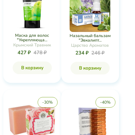
Маска для волос
Назальный бальзам
"Укрепляюща...
"Эвкалипт...
Крымский Травник
Царство Ароматов
427 ₽
478 ₽
234 ₽
246 ₽
В корзину
В корзину
-30%
-40%