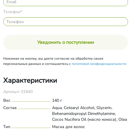
Телефон*
Уведомить о поступлении
Нажимая на кнопку, вы даете согласие на обработку своих
персональных данных и соглашаетесь с
политикой конфиденциальности
Характеристики
Артикул: 01840
Вес
140 г
Состав
Aqua, Cеtearyl Alcohol, Glycerin,
Behenamidopropyl Dimethylamine,
Cocos Nucifera Oil (масло кокоса), Olea
Europaea Fruit Oil (масло оливковое),
Тип
Маска для волос
Развернуть состав