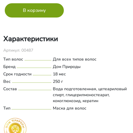
Характеристики
Артикул: 00487
Тип волос
Для всех типов волос
Бренд
Дом Природы
Срок годности
18 мес
Вес
250 г
Состав
Вода подготовленная, цетеариловый
спирт, глицерилмоностеарат,
кокоглюкозид, кератин
гидролизованный, гидролизованные
Тип
Маска для волос
Развернуть состав
протеины пшеницы, аргановое масло,
кокосовое масло, экстракты лаванды,
ромашки, аллантоин, каприлик/каприк
триглицерид, ксантановая камедь,