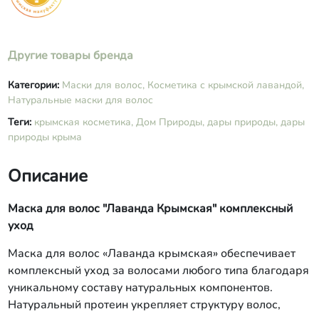
сорбитан каприлат, пантенол,
этилгексилглицерин, лимонная
кислота, янтарная кислота,
дегидроуксусная кислота, бензойная
Другие товары бренда
кислота, сорбиновая кислота,
эфирные масла лаванды, иланг-
Категории:
Маски для волос,
Косметика с крымской лавандой,
иланга, витамин РР.
Натуральные маски для волос
Теги:
крымская косметика,
Дом Природы,
дары природы,
дары
природы крыма
Описание
Маска для волос "Лаванда Крымская" комплексный
уход
Маска для волос «Лаванда крымская» обеспечивает
комплексный уход за волосами любого типа благодаря
уникальному составу натуральных компонентов.
Натуральный протеин укрепляет структуру волос,