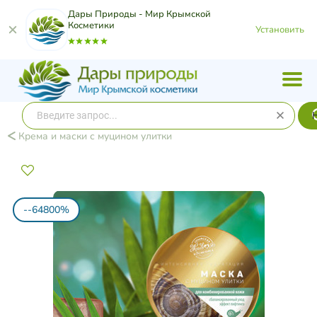
Дары Природы - Мир Крымской
Косметики
Установить
Крема и маски с муцином улитки
--64800%