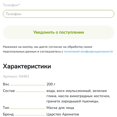
Телефон*
Уведомить о поступлении
Нажимая на кнопку, вы даете согласие на обработку своих
персональных данных и соглашаетесь с
политикой конфиденциальности
Характеристики
Артикул: 04461
Вес
200 г
Состав
вода, воск эмульсионный, зеленая
глина, масла виноградных косточек,
граната зародышей пшеницы,
зародышей риса, эмолент Cetiol® CC,
Тип
Маска для лица
Развернуть состав
морской коллаген, фильтрат муцина
Бренд
Царство Ароматов
улитки, моностеарат глицерина,