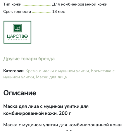
Тип кожи
Для комбинированной кожи
экстракты лаванды, зеленого чая, Д-
Срок годности
пантенол, аллантоин, консервант
18 мес
Euxyl PE 9010, масла эфирные лимона,
можжевельника.
Другие товары бренда
Категории:
Крема и маски с муцином улитки,
Косметика с
муцином улитки,
Маски для лица
Описание
Маска для лица с муцином улитки для
комбинированной кожи, 200 г
Маска с муцином улитки для комбинированной кожи