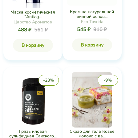
Крем на натуральной
Маска косметическая
винной основ...
"Antiag...
Eco Tavrida
Царство Ароматов
545 ₽
910 ₽
488 ₽
561 ₽
В корзину
В корзину
-23%
-9%
Грязь иловая
Скраб для тела Козье
сульфидная Сакского...
молоко с ва...