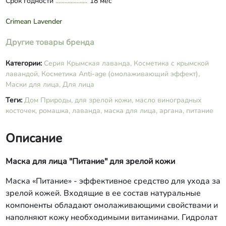
Срок годности
полифенолы винограда,
18 мес
гидролизованные протеины пшеницы,
сквалан, ксантановая камедь,
Crimean Lavender
тетранатриевая соль двухуксусной L-
глютаминовой кислоты, лимонная
Другие товары бренда
кислота, оксиметилглицин, бензоат
натрия, эфирное масло лаванды,
Категории:
Серия Крымская лаванда,
Косметика с крымской
витамин Е, индигокармин.
лавандой,
Косметика Anti-age (омолаживающий эффект),
Маски для лица,
Для лица
Теги:
Дом Природы,
для зрелой кожи,
масло виноградных
косточек,
ромашка,
лаванда,
маска для лица,
аргана,
питание
Описание
Маска для лица "Питание" для зрелой кожи
Маска «Питание» - эффективное средство для ухода за
зрелой кожей. Входящие в ее состав натуральные
компоненты обладают омолаживающими свойствами и
наполняют кожу необходимыми витаминами. Гидролат