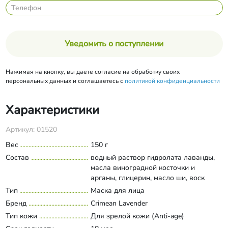
Уведомить о поступлении
Нажимая на кнопку, вы даете согласие на обработку своих
персональных данных и соглашаетесь с
политикой конфиденциальности
Характеристики
Артикул: 01520
Вес
150 г
Состав
водный раствор гидролата лаванды,
масла виноградной косточки и
арганы, глицерин, масло ши, воск
пчелиный, экстракты ромашки и
Тип
Маска для лица
Развернуть состав
винограда, цетеариловый спирт,
Бренд
Crimean Lavender
глицерилмоностеарат, лецитин, натрия
Тип кожи
Для зрелой кожи (Anti-age)
пирролидонкарбонат, сорбит,