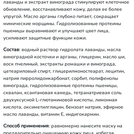
лаванды и экстракт винограда стимулируют клеточное
обновление, восстанавливают кожу, делая ее более
упругой. Масло арганы глубоко питает, сокращает
мимические морщины. Гидролизованные протеины
пшеницы выравнивают и улучшают цвет лица,
усиливают защитные функции кожи.
Состав
: водный раствор гидролата лаванды, масла
виноградной косточки и арганы, глицерин, масло ши,
воск пчелиный, экстракты ромашки и винограда,
цетеариловый спирт, глицерилмоностеарат, лецитин,
натрия пирролидонкарбонат, сорбит, полифенолы
винограда, гидролизованные протеины пшеницы,
сквалан, ксантановая камедь, тетранатриевая соль
двухуксусной L-глютаминовой кислоты, лимонная
кислота, оксиметилглицин, бензоат натрия, эфирное
масло лаванды, витамин Е, индигокармин.
Способ применения
: равномерно нанесите маску на
предварительно очищенную кожу лица, избегая