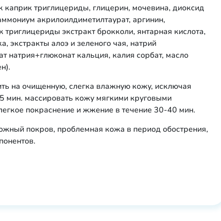
к каприк триглицериды, глицерин, мочевина, диоксид
аммониум акрилоилдиметилтаурат, аргинин,
к триглицериды экстракт брокколи, янтарная кислота,
а, экстракты алоэ и зеленого чая, натрий
т натрия+глюконат кальция, калия сорбат, масло
н).
ить на очищенную, слегка влажную кожу, исключая
3-5 мин. массировать кожу мягкими круговыми
егкое покраснение и жжение в течение 30-40 мин.
жный покров, проблемная кожа в период обострения,
понентов.