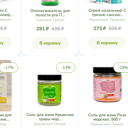
та С
Спрей назальный С
Ополаскиватель для
клюр...
грязью сакског...
полости рта П...
авник
Крымский Травник
Сакские Грязи
5 ₽
273 ₽
505 ₽
291 ₽
439 ₽
ну
В корзину
В корзину
-17%
-13%
-24%
Соль для ванн Крымские
ам для
Соль для ванн Роза
травы мор...
ис...
морская, 500 г
Крымская Линия
рязи
Крымская Линия