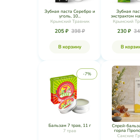
Зубная паста Серебро и
Зубная пас
уголь, 10...
экстрактом ма
Крымский Травник
Крымский Тр
205 ₽
398 ₽
230 ₽
34
В корзину
В корзи
-7%
Бальзам 7 трав, 11 г
Спрей-бальз
горла Пропол
7 трав
Сакские Г