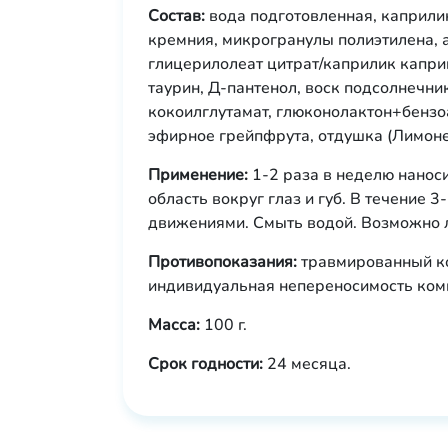
Состав:
вода подготовленная, каприли
кремния, микрогранулы полиэтилена, 
глицерилолеат цитрат/каприлик капри
таурин, Д-пантенол, воск подсолнечник
кокоилглутамат, глюконолактон+бензоа
эфирное грейпфрута, отдушка (Лимоне
Применение:
1-2 раза в неделю нанос
область вокруг глаз и губ. В течение 
движениями. Смыть водой. Возможно л
Противопоказания:
травмированный ко
индивидуальная непереносимость ком
Масса:
100 г.
Срок годности:
24 месяца.