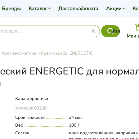
Бренды
Каталог
Доставка/оплата
Акции
Ко
Найти
Мои 
>
Аромакосметика
>
Крем-скрабы ENERGETIC
ческий ENERGETIC для норма
и
Характеристики
Артикул:
03228
Срок годности
24 мес
Вес
100 г
Состав
вода подготовленная, каприлик 