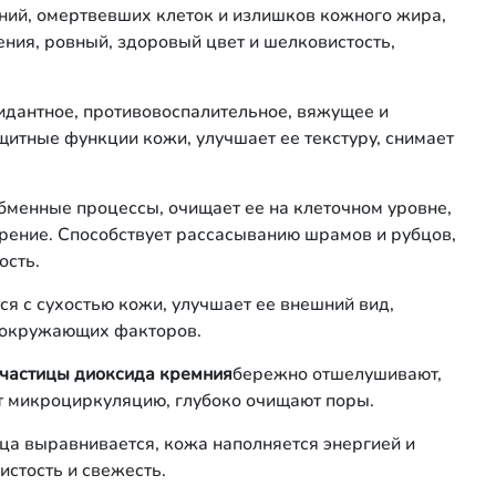
ний, омертвевших клеток и излишков кожного жира,
ения, ровный, здоровый цвет и шелковистость,
идантное, противовоспалительное, вяжущее и
итные функции кожи, улучшает ее текстуру, снимает
бменные процессы, очищает ее на клеточном уровне,
ение. Способствует рассасыванию шрамов и рубцов,
ость.
ся с сухостью кожи, улучшает ее внешний вид,
я окружающих факторов.
очастицы диоксида кремния
бережно отшелушивают,
т микроциркуляцию, глубоко очищают поры.
ца выравнивается, кожа наполняется энергией и
стость и свежесть.