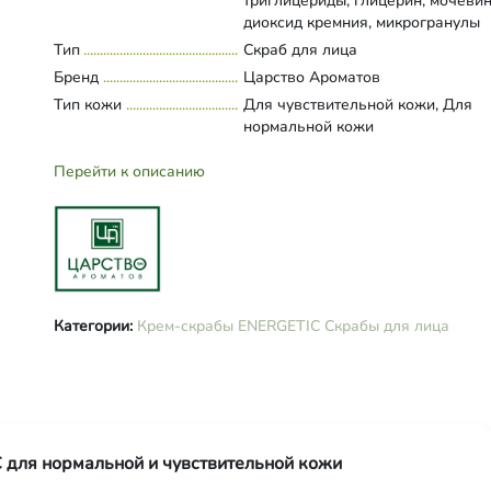
триглицериды, глицерин, мочевин
диоксид кремния, микрогранулы
полиэтилена, аммониум
Тип
Развернуть состав
Скраб для лица
акрилоилдиметилтаурат, аргинин,
Бренд
Царство Ароматов
глицерилолеат цитрат/каприлик 
Тип кожи
Для чувствительной кожи, Для
триглицериды экстракт брокколи,
нормальной кожи
янтарная кислота, таурин, Д-пант
воск подсолнечника, экстракты а
Перейти к описанию
зеленого чая, натрий кокоилглута
глюконолактон+бензоат
натрия+глюконат кальция, калия
сорбат, масло эфирное грейпфрут
отдушка (Лимонен).
Категории:
Крем-скрабы ENERGETIC
Скрабы для лица
 для нормальной и чувствительной кожи