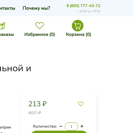
8 (800) 777-43-72
нтакты
Почему мы?
с 10:00 до 18:00
заказы
Избранное (
0
)
Корзина (
0
)
льной и
213 ₽
407 ₽
Количество:
каприк