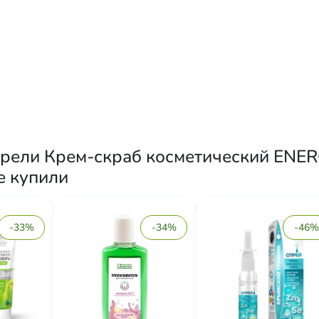
брели Крем-скраб косметический ENER
е купили
-33%
-34%
-46%