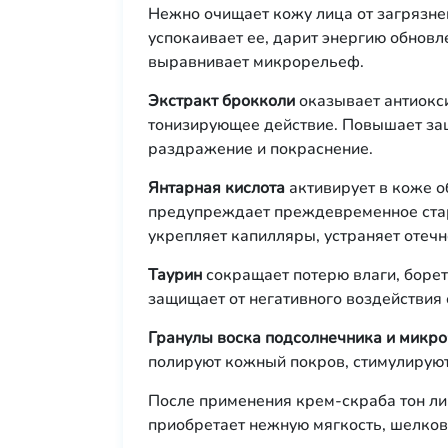
Нежно очищает кожу лица от загрязне
успокаивает ее, дарит энергию обновл
выравнивает микрорельеф.
Экстракт брокколи
оказывает антиокс
тонизирующее действие. Повышает защ
раздражение и покраснение.
Янтарная кислота
активирует в коже о
предупреждает преждевременное стар
укрепляет капилляры, устраняет отечн
Таурин
сокращает потерю влаги, борет
защищает от негативного воздействи
Гранулы воска подсолнечника и микр
полируют кожный покров, стимулирую
После применения крем-скраба тон ли
приобретает нежную мягкость, шелкови