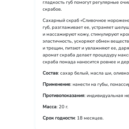
гладкость губ помогут регулярные о
скрабов.
Сахарный скраб «Сливочное морожено
губ, разглаживает ее, устраняет шел
и массажируют кожу, стимулируют кро
эластичность, ускоряют обмен вещест
и трещин, питают и увлажняют ее, дар
аромат скраба делает процедуру макс
скраба помада наносится ровнее и дер
Состав
: сахар белый, масла ши, оливк
Применение
: нанести на губы, помасс
Противопоказания
: индивидуальная н
Масса
: 20 г.
Срок годности
: 18 месяцев.