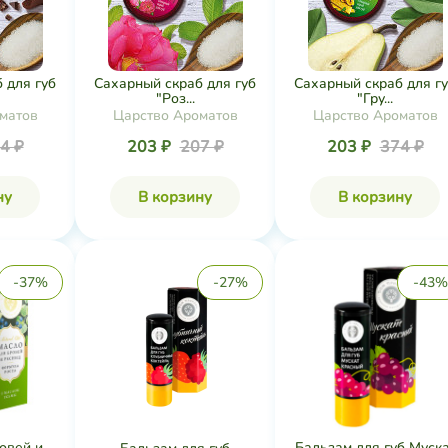
 для губ
Сахарный скраб для губ
Сахарный скраб для г
"Роз...
"Гру...
матов
Царство Ароматов
Царство Ароматов
4 ₽
203 ₽
207 ₽
203 ₽
374 ₽
ну
В корзину
В корзину
-37%
-27%
-43%
овей и
Бальзам для губ Муск