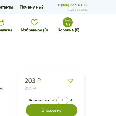
8 (800) 777-43-72
нтакты
Почему мы?
с 10:00 до 18:00
заказы
Избранное (
0
)
Корзина (
0
)
203 ₽
е,
321 ₽
Количество: