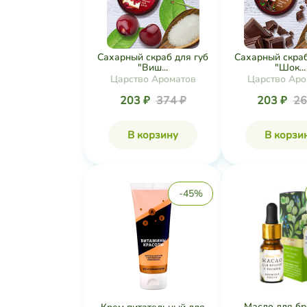
Сахарный скраб для губ
Сахарный скраб
"Виш...
"Шок...
Царство Ароматов
Царство Аро
203 ₽
374 ₽
203 ₽
26
В корзину
В корзи
-45%
Масло для бр