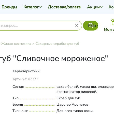
Бренды
Каталог
Доставка/оплата
Акции
Ко
Найти
Мои 
>
Живая косметика
>
Сахарные скрабы для губ
губ "Сливочное мороженое"
Характеристики
Артикул:
02372
Состав
сахар белый, масла ши, оливково
ароматизатор пищевой.
Тип
Скраб для губ
Бренд
Царство Ароматов
Тип кожи
Для всех типов кожи