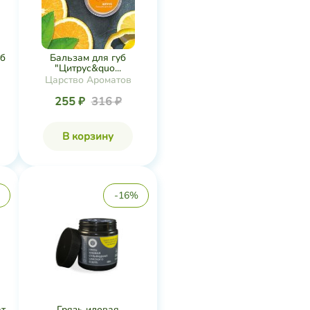
уб
Бальзам для губ
"Цитрус&quo...
Царство Ароматов
255 ₽
316 ₽
В корзину
-16%
ат
Грязь иловая