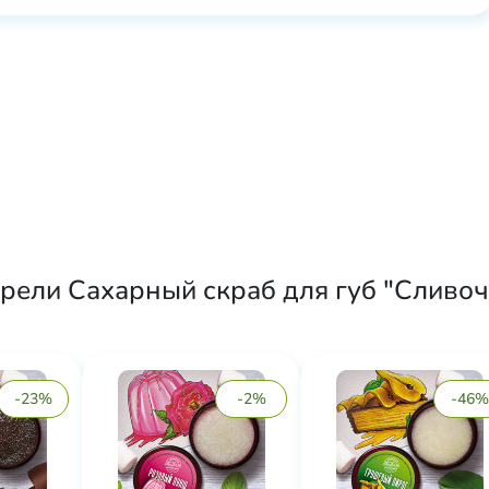
рели Сахарный скраб для губ "Сливо
-23%
-2%
-46%