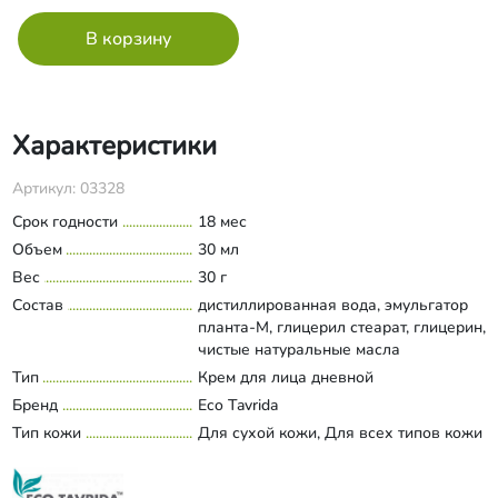
Характеристики
Артикул: 03328
Срок годности
18 мес
Объем
30 мл
Вес
30 г
Состав
дистиллированная вода, эмульгатор
планта-М, глицерил стеарат, глицерин,
чистые натуральные масла
(оливковое, абрикосовой косточки,
Тип
Крем для лица дневной
Развернуть состав
зародышей пшеницы), витамины Е, С,
Бренд
Eco Tavrida
Д-пантенол, экстракты (лаванда,
Тип кожи
Для сухой кожи, Для всех типов кожи
алтей), гиалуроновая кислота,
подготовленное Крымское вино
«Мускат», эуксил.