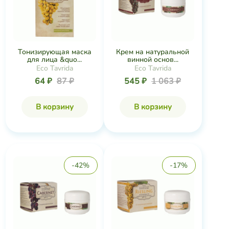
Тонизирующая маска
Крем на натуральной
для лица &quo...
винной основ...
Eco Tavrida
Eco Tavrida
64 ₽
87 ₽
545 ₽
1 063 ₽
В корзину
В корзину
-42%
-17%