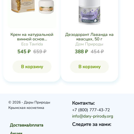
Крем на натуральной
Дезодорант Лаванда на
винной основ...
квасцах, 50 г
Eco Tavrida
Дом Природы
545 ₽
659 ₽
388 ₽
454 ₽
В корзину
В корзину
© 2026 - Дары Природы
Контакты:
Крымская косметика
+7 (800) 777-43-72
info@dary-prirody.org
Следите за нами:
Доставка/оплата
Акции