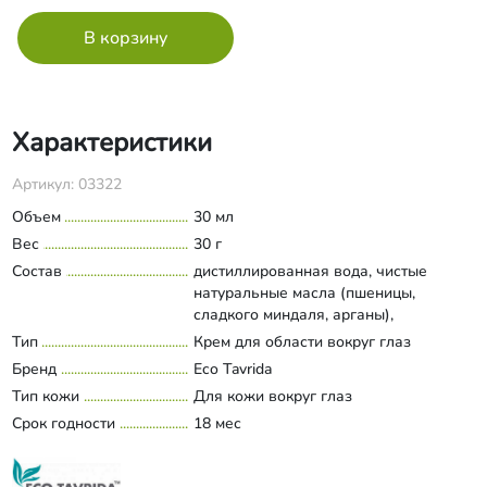
Характеристики
Артикул: 03322
Объем
30 мл
Вес
30 г
Состав
дистиллированная вода, чистые
натуральные масла (пшеницы,
сладкого миндаля, арганы),
гиалуроновая кислота, витамин Е,
Тип
Крем для области вокруг глаз
Развернуть состав
натуральные экстракты (ромашки и
Бренд
Eco Tavrida
вербены), полифенолы косточек
Тип кожи
Для кожи вокруг глаз
винограда, натрия гиалуронат, оливем
Срок годности
1000, подготовленное вино
18 мес
«Бастардо», алоэ вера гель, д-
пантенол, эуксил.