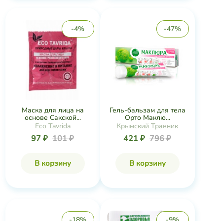
-4%
-47%
Маска для лица на
Гель-бальзам для тела
основе Сакской...
Орто Маклю...
Eco Tavrida
Крымский Травник
97 ₽
101 ₽
421 ₽
796 ₽
В корзину
В корзину
-18%
-9%