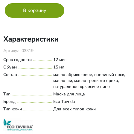
Характеристики
Артикул: 03319
Срок годности
12 мес
Объем
15 мл
Состав
масло абрикосовое, пчелиный воск,
масло ши, масло грецкого ореха,
натуральное крымское вино
«Савиньон» подготовленное,
Тип
Маска для лица
Развернуть состав
цетиловый спирт, повалакс, экстракт
Бренд
Eco Tavrida
лимона, каолин, экстракт граната,
Тип кожи
Для всех типов кожи
аллантоин, феноксиэтанол, вода.