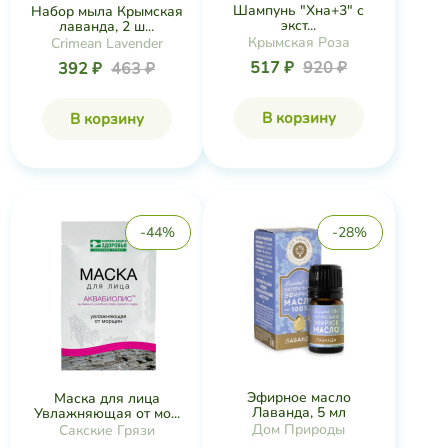
Шампунь "Хна+3" с
Набор мыла Крымская
экст...
лаванда, 2 ш...
Крымская Роза
Crimean Lavender
517 ₽
920 ₽
392 ₽
463 ₽
В корзину
В корзину
-44%
-28%
Эфирное масло
Маска для лица
Лаванда, 5 мл
Увлажняющая от мо...
Дом Природы
Сакские Грязи