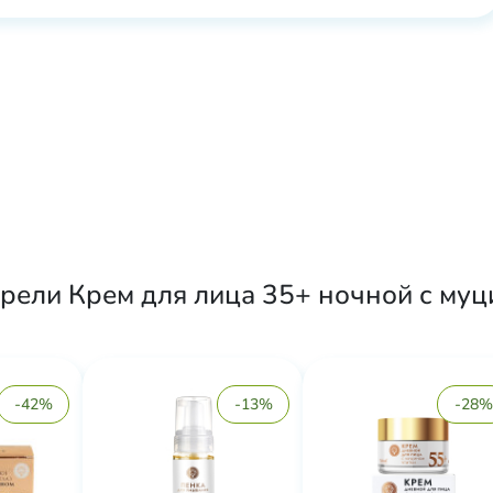
ели Крем для лица 35+ ночной с муцин
-42%
-13%
-28%