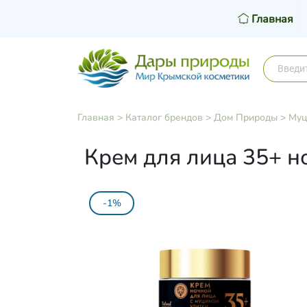
Главная
Главная
>
Каталог брендов
>
Дом Природы
>
Муц
Крем для лица 35+ но
-1%