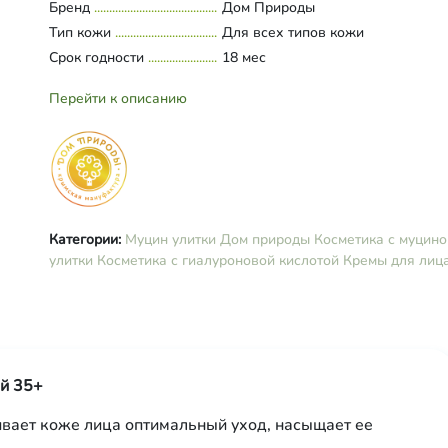
Бренд
Дом Природы
натрия, глицерил моностеарат, л
Тип кожи
Для всех типов кожи
глутамат натрия, гиалуроновая ки
Срок годности
сорбитан каприлат, пептиды, леци
18 мес
сорбитан тристеарат, сорбитол,
оксиметилглицинат натрия, ксан
Перейти к описанию
камедь, полиглицерил олеат, пан
глутамат диацетат тетранатрия,
этилгексилглицерин, бензиловый 
яблочная кислота, лимонная кисл
витамин Е, парфюмерная компози
Категории:
Муцин улитки Дом природы
Косметика с муцин
улитки
Косметика с гиалуроновой кислотой
Кремы для лиц
ой 35+
вает коже лица оптимальный уход, насыщает ее