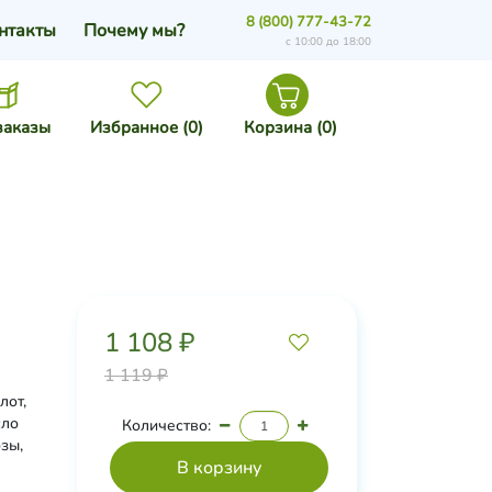
8 (800) 777-43-72
нтакты
Почему мы?
с 10:00 до 18:00
заказы
Избранное (
0
)
Корзина (
0
)
1 108 ₽
1 119 ₽
лот,
сло
Количество:
озы,
уса,
ктилат