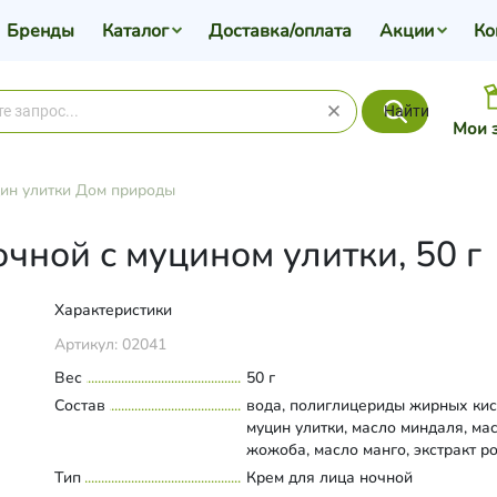
Бренды
Каталог
Доставка/оплата
Акции
Ко
Найти
Мои 
ин улитки Дом природы
чной с муцином улитки, 50 г
Характеристики
Артикул:
02041
Вес
50 г
Состав
вода, полиглицериды жирных кис
муцин улитки, масло миндаля, ма
жожоба, масло манго, экстракт р
экстракт персика, экстракт гибиск
Тип
Развернуть состав
Крем для лица ночной
цетеариловый спирт, стеароил ла