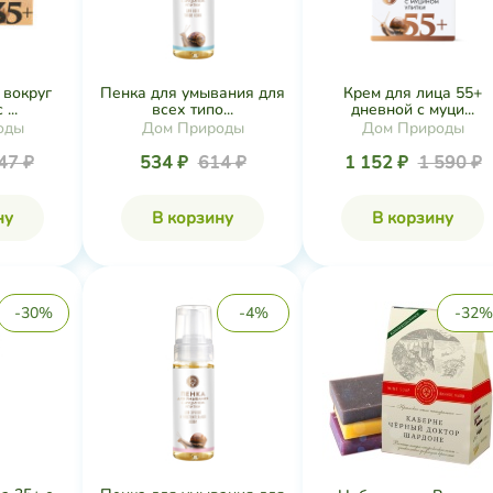
 вокруг
Пенка для умывания для
Крем для лица 55+
...
всех типо...
дневной с муци...
оды
Дом Природы
Дом Природы
47 ₽
534 ₽
614 ₽
1 152 ₽
1 590 ₽
ну
В корзину
В корзину
-30%
-4%
-32%