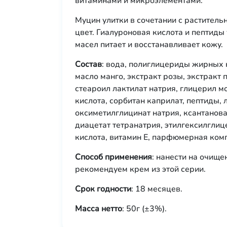
витаминами и микроэлементами.
Муцин улитки в сочетании с раститель
цвет. Гиалуроновая кислота и пептиды
масел питает и восстанавливает кожу.
Состав
: вода, полиглицериды жирных 
масло манго, экстракт розы, экстракт 
стеароил лактилат натрия, глицерил м
кислота, сорбитан каприлат, пептиды, 
оксиметилглицинат натрия, ксантанова
диацетат тетранатрия, этилгексилглиц
кислота, витамин Е, парфюмерная ком
Способ применения
: нанести на очище
рекомендуем крем из этой серии.
Срок годности
: 18 месяцев.
Масса нетто
: 50г (±3%).