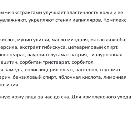
ными экстрактами улучшает эластичность кожи и ее
 увлажняют, укрепляют стенки капилляров. Комплекс
кислот, муцин улитки, масло миндаля, масло жожоба,
персика, экстракт гибискуса, цетеариловый спирт,
оностеарат, лауроил глутамат натрия, гиалуроновая
лецитин, сорбитан тристеарат, сорбитол,
я камедь, полиглицерил олеат, пантенол, глутамат
ерин, бензиловый спирт, яблочная кислота, лимонная
позиция.
нную кожу лица за час до сна. Для комплексного ухода