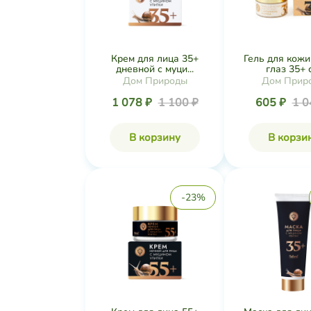
Крем для лица 35+
Гель для кожи
дневной с муци...
глаз 35+ с 
Дом Природы
Дом Прир
1 078 ₽
1 100 ₽
605 ₽
1 0
В корзину
В корзи
-23%