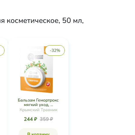
 косметическое, 50 мл,
-32%
Бальзам Гемортрокс
мягкий уход, ...
Крымский Травник
244 ₽
359 ₽
В корзину