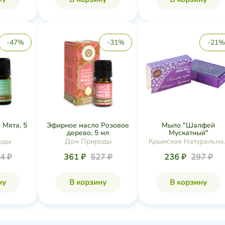
-47%
-31%
-21%
 Мята, 5
Эфирное масло Розовое
Мыло "Шалфей
дерево, 5 мл
Мускатный"
оды
Дом Природы
Крымская Натуральна
Коллекция
4 ₽
361 ₽
527 ₽
236 ₽
297 ₽
ну
В корзину
В корзину