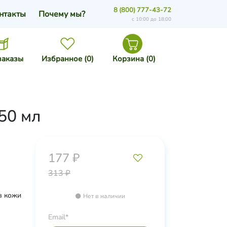
8 (800) 777-43-72
нтакты
Почему мы?
с 10:00 до 18:00
заказы
Избранное (
0
)
Корзина (
0
)
50 мл
177 ₽
313 ₽
в кожи
Нет в наличии
Email*