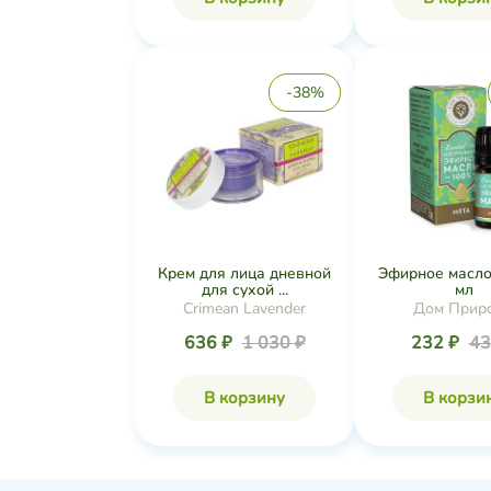
-38%
Крем для лица дневной
Эфирное масло
для сухой ...
мл
Crimean Lavender
Дом Прир
636 ₽
1 030 ₽
232 ₽
43
В корзину
В корзи