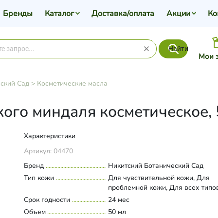
Бренды
Каталог
Доставка/оплата
Акции
Ко
Найти
Мои 
ский Сад
>
Косметические масла
кого миндаля косметическое, 
Характеристики
Артикул:
04470
Бренд
Никитский Ботанический Сад
Тип кожи
Для чувствительной кожи, Для
проблемной кожи, Для всех типо
Срок годности
24 мес
Объем
50 мл