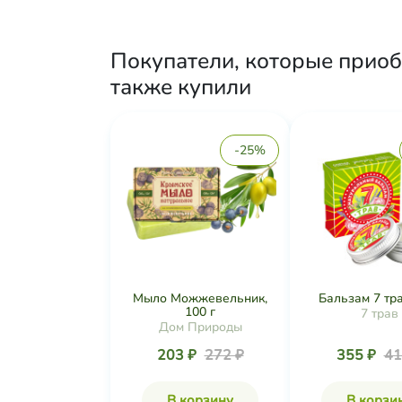
Покупатели, которые приоб
также купили
-25%
Мыло Можжевельник,
Бальзам 7 тра
100 г
7 трав
Дом Природы
203 ₽
272 ₽
355 ₽
41
В корзину
В корзи