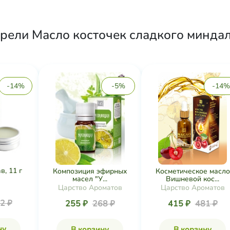
рели Масло косточек сладкого миндаля
-14%
-5%
-14%
в, 11 г
Композиция эфирных
Косметическое масло
масел "У...
Вишневой кос...
Царство Ароматов
Царство Ароматов
2 ₽
255 ₽
268 ₽
415 ₽
481 ₽
ну
В корзину
В корзину