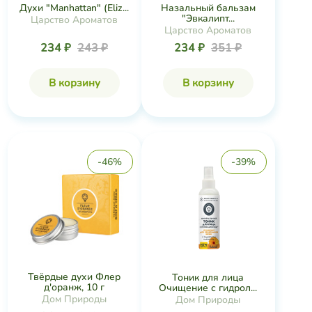
Духи "Manhattan" (Eliz...
Назальный бальзам
"Эвкалипт...
Царство Ароматов
Царство Ароматов
234 ₽
243 ₽
234 ₽
351 ₽
В корзину
В корзину
-46%
-39%
Твёрдые духи Флер
Тоник для лица
д'оранж, 10 г
Очищение с гидрол...
Дом Природы
Дом Природы