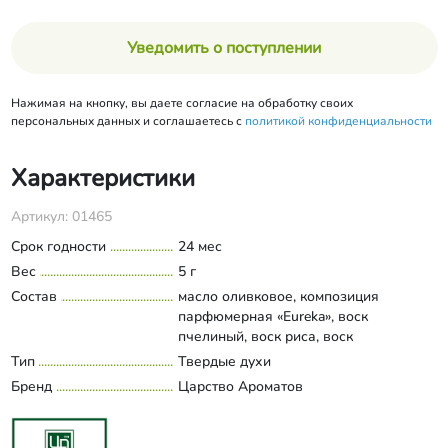
Уведомить о поступлении
Нажимая на кнопку, вы даете согласие на обработку своих
персональных данных и соглашаетесь с
политикой конфиденциальности
Характеристики
Артикул: 01465
Срок годности
24 мес
Вес
5 г
Состав
масло оливковое, композиция
парфюмерная «Eureka», воск
пчелиный, воск риса, воск
карнаубский, глицерин, витамин Е.
Тип
Твердые духи
Развернуть состав
Бренд
Царство Ароматов