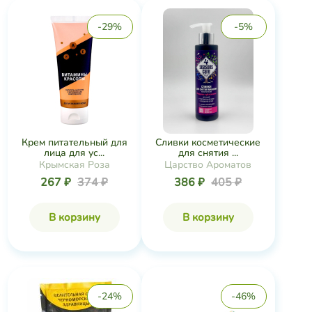
-29%
-5%
Крем питательный для
Сливки косметические
лица для ус...
для снятия ...
Крымская Роза
Царство Ароматов
267 ₽
374 ₽
386 ₽
405 ₽
В корзину
В корзину
-24%
-46%