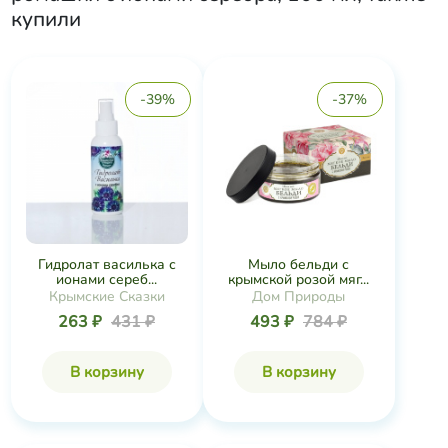
купили
-39%
-37%
Гидролат василька с
Мыло бельди с
ионами сереб...
крымской розой мяг...
Крымские Сказки
Дом Природы
263 ₽
431 ₽
493 ₽
784 ₽
В корзину
В корзину