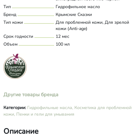
смородины, масло рыжиковое,
Тип
Гидрофильное масло
Развернуть состав
полисорбат-80, витамин Е, экстракт
Бренд
Крымские Сказки
ванили, комплекс витаминов А, E, F и
Тип кожи
Для проблемной кожи, Для зрелой
фосфолипидов, эфирное масло
кожи (Anti-age)
розового дерева.
Срок годности
12 мес
Объем
100 мл
Другие товары бренда
Категории:
Гидрофильные масла,
Косметика для проблемной
кожи,
Пенки и гели для умывания
Описание