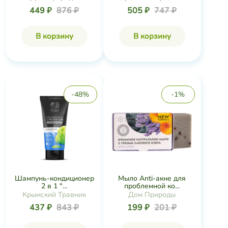
449 ₽
876 ₽
505 ₽
747 ₽
В корзину
В корзину
-48%
-1%
Шампунь-кондиционер
Мыло Anti-акне для
2 в 1 "...
проблемной ко...
Крымский Травник
Дом Природы
437 ₽
843 ₽
199 ₽
201 ₽