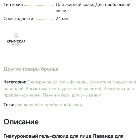
Тип кожи
Для жирной кожи, Для проблемной
касторовое гидрогенизированное),
кожи
Parfum, Methylchloroisothiazolinone,
Срок годности
Methylisothiazolinone.
24 мес
Другие товары бренда
Категории:
Гиалуроновый гель-флюиды,
Косметика с крымской
лавандой,
Косметика с гиалуроновой кислотой,
Косметика для
проблемной кожи,
Пенки и гели для умывания
Теги:
для жирной и проблемной кожи
Описание
Гиалуроновый гель-флюид для лица Лаванда для