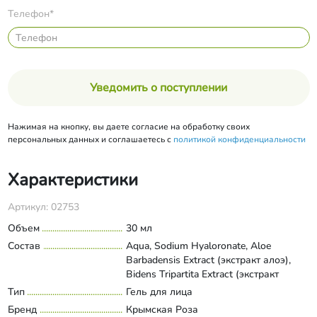
Телефон*
Уведомить о поступлении
Нажимая на кнопку, вы даете согласие на обработку своих
персональных данных и соглашаетесь с
политикой конфиденциальности
Характеристики
Артикул: 02753
Объем
30 мл
Состав
Aqua, Sodium Hyaloronate, Aloe
Barbadensis Extract (экстракт алоэ),
Bidens Tripartita Extract (экстракт
череды), Lavandula Angustifolia
Тип
Гель для лица
Развернуть состав
Essential Oil (эфирное масло лаванды),
Бренд
Крымская Роза
Hydrogenated Castor Oil (масло