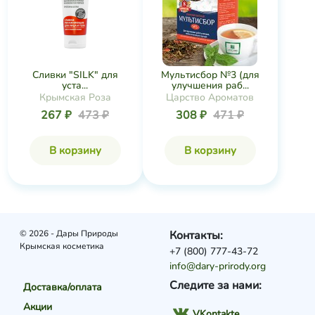
Сливки "SILK" для
Мультисбор №3 (для
уста...
улучшения раб...
Крымская Роза
Царство Ароматов
267 ₽
473 ₽
308 ₽
471 ₽
В корзину
В корзину
© 2026 - Дары Природы
Контакты:
Крымская косметика
+7 (800) 777-43-72
info@dary-prirody.org
Следите за нами:
Доставка/оплата
Акции
VKontakte