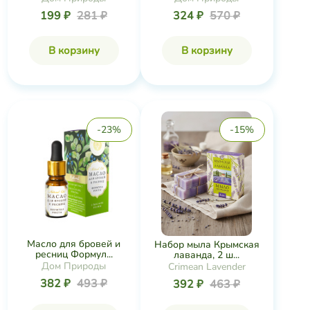
199 ₽
281 ₽
324 ₽
570 ₽
В корзину
В корзину
-23%
-15%
Масло для бровей и
Набор мыла Крымская
ресниц Формул...
лаванда, 2 ш...
Дом Природы
Crimean Lavender
382 ₽
493 ₽
392 ₽
463 ₽