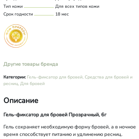
бензиловый спирт, бензойна кислота,
Тип кожи
Для всех типов кожи
сорбиновая кислота, дегидроуксусная
Срок годности
кислота, этилгексилглицерин,
18 мес
аромакомпозиция.
Другие товары бренда
Категории:
Гель-фиксатор для бровей,
Средства для бровей и
ресниц,
Для бровей
Описание
Гель-фиксатор для бровей Прозрачный, 6г
Гель сохраняет необходимую форму бровей, а в ночное
время способствует питанию и удлинению ресниц.