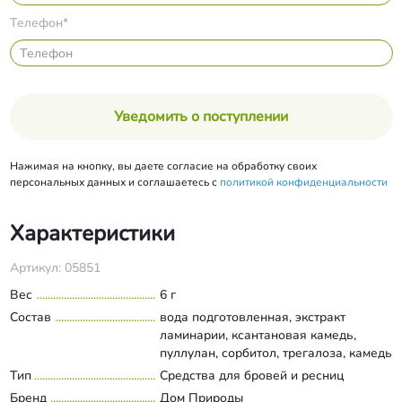
Телефон*
Уведомить о поступлении
Нажимая на кнопку, вы даете согласие на обработку своих
персональных данных и соглашаетесь с
политикой конфиденциальности
Характеристики
Артикул: 05851
Вес
6 г
Состав
вода подготовленная, экстракт
ламинарии, ксантановая камедь,
пуллулан, сорбитол, трегалоза, камедь
акации, протеины шелка, экстракт
Тип
Средства для бровей и ресниц
Развернуть состав
спирулины, экстракт фукуса,
Бренд
Дом Природы