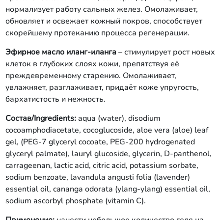
нормализует работу сальных желез. Омолаживает,
обновляет и освежает кожный покров, способствует
скорейшему протеканию процесса регенерации.
Эфирное масло иланг-иланга
– стимулирует рост новых
клеток в глубоких слоях кожи, препятствуя её
преждевременному старению. Омолаживает,
увлажняет, разглаживает, придаёт коже упругость,
бархатистость и нежность.
Состав/Ingredients:
aqua (water), disodium
cocoamphodiacetate, cocoglucoside, aloe vera (aloe) leaf
gel, (PEG-7 glyceryl cocoate, PEG-200 hydrogenated
glyceryl palmate), lauryl glucoside, glycerin, D-panthenol,
carrageenan, lactic acid, citric acid, potassium sorbate,
sodium benzoate, lavandula angusti folia (lavender)
essential oil, cananga odorata (ylang-ylang) essential oil,
sodium ascorbyl phosphate (vitamin C).