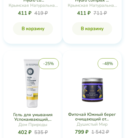
"Hydro co...
Hydro complex ...
Крымская Натуральная
Крымская Натуральная
Коллекция
Коллекция
411 ₽
419 ₽
411 ₽
711 ₽
В корзину
В корзину
-25%
-48%
Фиточай Южный берег
Гель для умывания
очищающий от...
Успокаивающий,...
Душистый Мир
Дом Природы
799 ₽
1 542 ₽
402 ₽
535 ₽