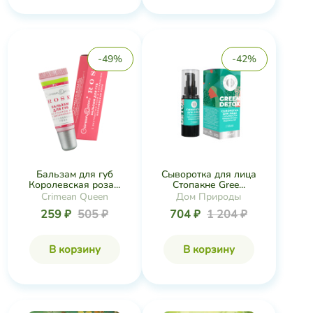
-49%
-42%
Бальзам для губ
Сыворотка для лица
Королевская роза...
Стопакне Gree...
Crimean Queen
Дом Природы
259 ₽
505 ₽
704 ₽
1 204 ₽
В корзину
В корзину