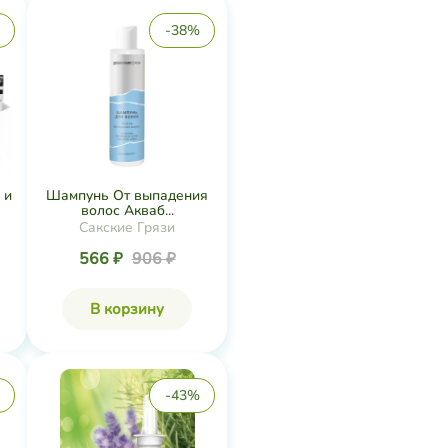
-38%
 и
Шампунь От выпадения
волос Акваб...
Сакские Грязи
566 ₽
906 ₽
В корзину
-43%