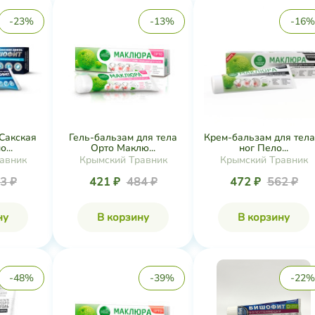
-23%
-13%
-16%
 Сакская
Гель-бальзам для тела
Крем-бальзам для тела
...
Орто Маклю...
ног Пело...
авник
Крымский Травник
Крымский Травник
3 ₽
421 ₽
484 ₽
472 ₽
562 ₽
ну
В корзину
В корзину
-48%
-39%
-22%