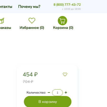
8 (800) 777-43-72
нтакты
Почему мы?
с 10:00 до 18:00
заказы
Избранное (
0
)
Корзина (
0
)
454 ₽
704 ₽
Количество: