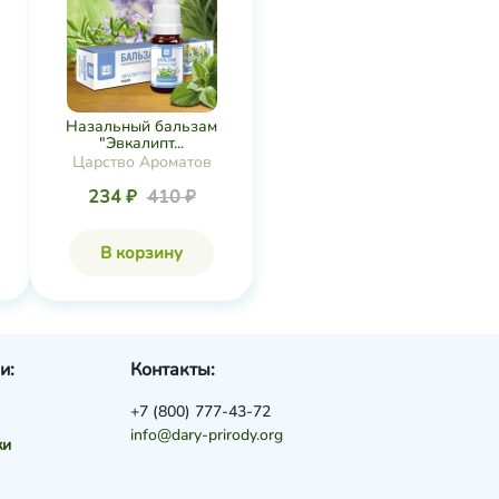
Назальный бальзам
"Эвкалипт...
Царство Ароматов
234 ₽
410 ₽
В корзину
и:
Контакты:
+7 (800) 777-43-72
info@dary-prirody.org
ки