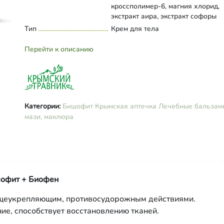
кроссполимер-6, магния хлорид,
экстракт аира, экстракт софоры
японской, экстракт донника, экст
Тип
Развернуть состав
Крем для тела
иглицы, экстракт гинго-билоба, э
диаскореи кавказской, камедь
Перейти к описанию
ксантановая, феноксиэтанол, био
троксерутин, этилгексилглицерин
эфирное масло розмарина, эфир
масло пихты
Категории:
Бишофит
Крымская аптечка
Лечебные бальзам
мази, маклюра
шофит + Биофен
бщеукрепляющим, противосудорожным действиями.
ие, способствует восстановлению тканей.