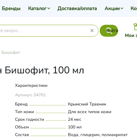
Бренды
Каталог
Доставка/оплата
Акции
Ко
Найти
Мои 
>
Бишофит
н Бишофит, 100 мл
Характеристики
Артикул:
04761
Бренд
Крымский Травник
Тип кожи
Для всех типов кожи
Срок годности
24 мес
Объем
100 мл
Состав
Вода, глицерин, полиакрилат