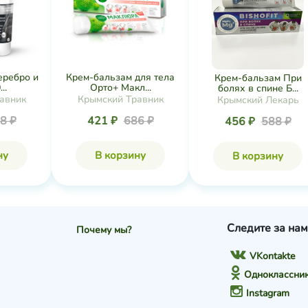
еребро и
Крем-бальзам для тела
Крем-бальзам При
..
Орто+ Макл...
болях в спине Б...
авник
Крымский Травник
Крымский Лекарь
8 ₽
421 ₽
686 ₽
456 ₽
588 ₽
ну
В корзину
В корзину
Следите за нам
Почему мы?
VKontakte
Одноклассни
Instagram