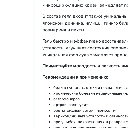
микроциркуляцию крови, замедляет пр
В состав геля входит также уникальны
японской, донника, иглицы, гинкго би
розмарина и пихты.
Гель быстро и эффективно восстанавли
усталость, улучшает состояние опорно
Уникальная формула замедляет процес
Почувствуйте молодость и легкость вм
Рекомендации к применению:
боли в суставах, отеки и воспаления, 
хронические болезни нервно-мышечно
остеохондроз
артроз, радикулит
ревматоидный артрит, люмбалгия
варикоз,снимает усталость и отечность
при ушибах, покраснениях и раздраж
при растяжении мышц и снятия напря