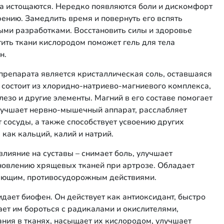
а истощаются. Нередко появляются боли и дискомфорт
арению. Замедлить время и повернуть его вспять
ми разработками. Восстановить силы и здоровье
ить ткани кислородом поможет гель для тела
н.
репарата является кристаллическая соль, оставшаяся
 состоит из хлоридно-натриево-магниевого комплекса,
лезо и другие элементы. Магний в его составе помогает
улучшает нервно-мышечный аппарат, расслабляет
 сосуды, а также способствует усвоению других
как кальций, калий и натрий.
лияние на суставы – снимает боль, улучшает
новлению хрящевых тканей при артрозе. Обладает
яющим, противосудорожным действиями.
ает биофен. Он действует как антиоксидант, быстро
ает им бороться с радикалами и окислителями,
ания в тканях, насыщает их кислородом, улучшает