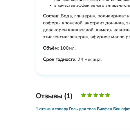
в качестве эффективного антицеллюли
Состав
:
Вода, глицерин, полиакрилат к
софоры японской, экстракт донника, эк
диаскореи кавказской, камедь ксантан
этилгексилглицерин, эфирное масло р
Объём
: 100мл.
Срок годности
: 24 месяца.
Отзывы (1)
1 отзыв к товару Гель для тела Биофен Бишофит