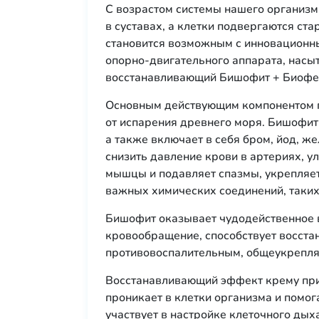
С возрастом системы нашего организм
в суставах, а клетки подвергаются ст
становится возможным с инновационны
опорно-двигательного аппарата, насыт
восстанавливающий Бишофит + Биофе
Основным действующим компонентом п
от испарения древнего моря. Бишофит
а также включает в себя бром, йод, же
снизить давление крови в артериях, 
мышцы и подавляет спазмы, укрепляет
важных химических соединений, таких 
Бишофит оказывает чудодейственное в
кровообращение, способствует восста
противовоспалительным, общеукрепл
Восстанавливающий эффект крему прид
проникает в клетки организма и помог
участвует в настройке клеточного дых