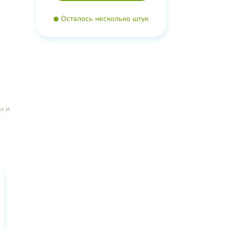
Осталось несколько штук
ракт
кстракт
фен,
,
ное
ы и