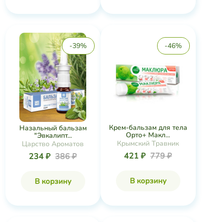
-39%
-46%
Крем-бальзам для тела
Назальный бальзам
Орто+ Макл...
"Эвкалипт...
Крымский Травник
Царство Ароматов
421 ₽
779 ₽
234 ₽
386 ₽
В корзину
В корзину