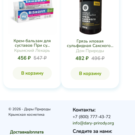
Крем-бальзам для
Грязь иловая
суставов При су...
сульфидная Сакского...
Крымский Лекарь
Дом Природы
456 ₽
547 ₽
482 ₽
496 ₽
В корзину
В корзину
© 2026 - Дары Природы
Контакты:
Крымская косметика
+7 (800) 777-43-72
info@dary-prirody.org
Следите за нами:
Доставка/оплата