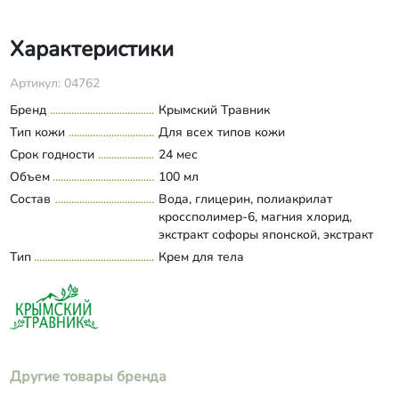
Характеристики
Артикул: 04762
Бренд
Крымский Травник
Тип кожи
Для всех типов кожи
Срок годности
24 мес
Объем
100 мл
Состав
Вода, глицерин, полиакрилат
кроссполимер-6, магния хлорид,
экстракт софоры японской, экстракт
донника, экстракт иглицы, камедь
Тип
Крем для тела
Развернуть состав
ксантановая, феноксиэтанол,
этилгексилглицерин, эфирное масло
эвкалипта.
Другие товары бренда