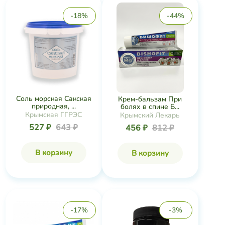
-18%
-44%
Соль морская Сакская
Крем-бальзам При
природная, ...
болях в спине Б...
Крымская ГГРЭС
Крымский Лекарь
527 ₽
643 ₽
456 ₽
812 ₽
В корзину
В корзину
-17%
-3%