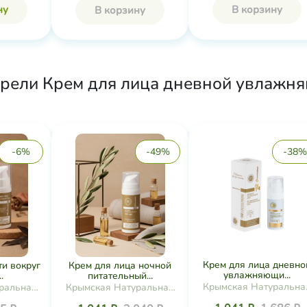
ну
В корзину
В корзину
брели Крем для лица дневной увлажн
-6%
-49%
-38%
Крем для лица дневно
ти вокруг
Крем для лица ночной
увлажняющи...
.
питательный...
Крымская Натуральна
ральная
Крымская Натуральная
Коллекция
ия
Коллекция