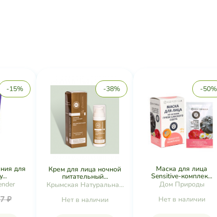
-15%
-38%
-50%
ания для
Маска для лица
Крем для лица ночной
...
Sensitive-комплек...
питательный...
ender
Дом Природы
Крымская Натуральная
Коллекция
7 ₽
Нет в наличии
Нет в наличии