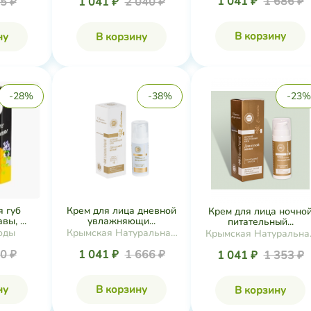
1 041 ₽
1 686 ₽
5 ₽
1 041 ₽
2 040 ₽
В корзину
ну
В корзину
-28%
-38%
-23%
я губ
Крем для лица дневной
Крем для лица ночно
ы, ...
увлажняющи...
питательный...
оды
Крымская Натуральная
Крымская Натуральна
Коллекция
Коллекция
0 ₽
1 041 ₽
1 666 ₽
1 041 ₽
1 353 ₽
ну
В корзину
В корзину