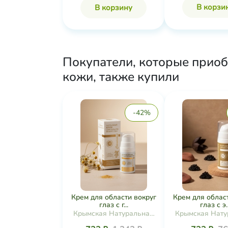
В корзи
В корзину
Покупатели, которые прио
кожи, также купили
-42%
Крем для области вокруг
Крем для облас
глаз с г...
глаз с э..
Крымская Натуральная
Крымская Нату
Коллекция
Коллекц