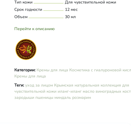
Тип кожи
Для чувствительной кожи
гамамелиса вирджинского, экстр
Срок годности
цветов липы сердцевидной, масл
12 мес
сладкого миндаля, масло персика
Объем
30 мл
каприловые/каприновые триглиц
натуральный увлажняющий факт
Перейти к описанию
масло виноградных косточек, ма
зародышей пшеницы, цетеарил
глюкозид, сорбитан оливат, глице
масло Ши, сок листьев алоэ,
феноксиэтанол, сквалан, аскорби
пальмитат, экстракт розмарина
лекарственного, этилгексилглице
Категории:
Кремы для лица
Косметика с гиалуроновой кис
гиалуроновая кислота
Кремы для лица
низкомолекулярная, гиалуронова
Теги:
уход за лицом
Крымская натуральная коллекция
для
кислота высокомолекулярная, э
чувствительной кожи
иланг-иланг
масло иланг-иланга, эфирное ма
масло виноградных кост
амириса, коньяк-маннан.
зародыши пшеницы
миндаль
розмарин