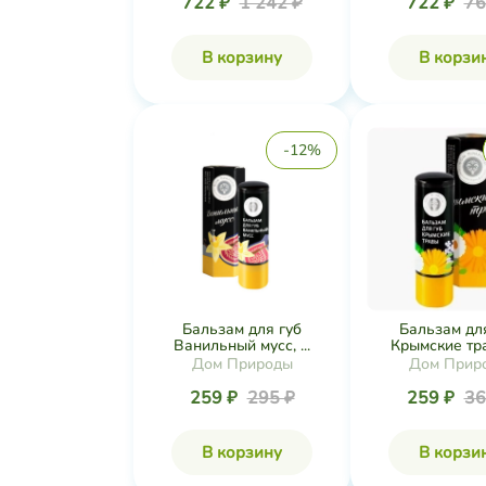
722 ₽
1 242 ₽
722 ₽
76
В корзину
В корзи
-12%
Бальзам для губ
Бальзам дл
Ванильный мусс, ...
Крымские трав
Дом Природы
Дом Прир
259 ₽
295 ₽
259 ₽
36
В корзину
В корзи