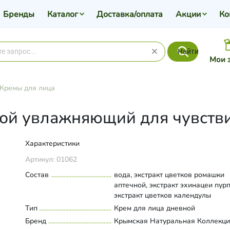
Бренды
Каталог
Доставка/оплата
Акции
Ко
Найти
Мои 
Кремы для лица
ной увлажняющий для чувств
Характеристики
Артикул:
01062
Состав
вода, экстракт цветков ромашки
аптечной, экстракт эхинацеи пур
экстракт цветков календулы
лекарственной, экстракт центелл
Тип
Развернуть состав
Крем для лица дневной
азиатской, экстракт листьев мел
Бренд
Крымская Натуральная Коллекц
лекарственной, экстракт листьев