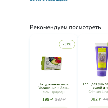
Рекомендуем посмотреть
-31%
Гель для умыв
Натуральное мыло
сухой и чу
Увлажение и Защ...
Crimean Lav
Дом Природы
382 ₽
44
199 ₽
287 ₽