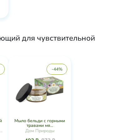
яющий для чувствительной
-44%
й
Мыло бельди с горными
травами мя...
я
Дом Природы