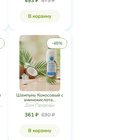
493 ₽
873 ₽
В корзину
-48%
й
Шампунь Кокосовый с
аминокислота...
я
Дом Природы
361 ₽
690 ₽
В корзину