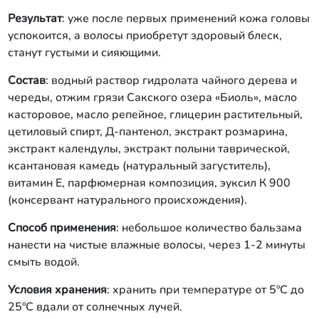
Результат
: уже после первых применений кожа головы
успокоится, а волосы приобретут здоровый блеск,
станут густыми и сияющими.
Состав
: водный раствор гидролата чайного дерева и
череды, отжим грязи Сакского озера «Биоль», масло
касторовое, масло репейное, глицерин растительный,
цетиловый спирт, Д-пантенол, экстракт розмарина,
экстракт календулы, экстракт полыни таврической,
ксантановая камедь (натуральный загуститель),
витамин Е, парфюмерная композиция, эуксил К 900
(консервант натурального происхождения).
Способ применения
: небольшое количество бальзама
нанести на чистые влажные волосы, через 1-2 минуты
смыть водой.
Условия хранения
: хранить при температуре от 5ºC до
25ºС вдали от солнечных лучей.