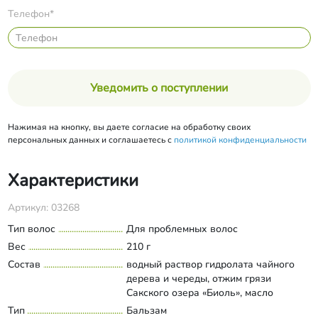
Телефон*
Уведомить о поступлении
Нажимая на кнопку, вы даете согласие на обработку своих
персональных данных и соглашаетесь с
политикой конфиденциальности
Характеристики
Артикул: 03268
Тип волос
Для проблемных волос
Вес
210 г
Состав
водный раствор гидролата чайного
дерева и череды, отжим грязи
Сакского озера «Биоль», масло
касторовое, масло репейное,
Тип
Бальзам
Развернуть состав