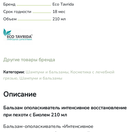
глицерин растительный, цетиловый
Бренд
Eco Tavrida
спирт, Д-пантенол, экстракт
Срок годности
18 мес
розмарина, экстракт календулы,
Объем
экстракт полыни таврической,
210 мл
ксантановая камедь (натуральный
загуститель), витамин Е,
парфюмерная композиция, эуксил К
900 (консервант натурального
происхождения).
Другие товары бренда
Категории:
Шампуни и бальзамы,
Косметика с лечебной
грязью,
Шампуни и бальзамы
Описание
Бальзам ополаскиватель интенсивное восстановление
при пехоти с Биолем 210 мл
Бальзам-ополаскиватель «Интенсивное