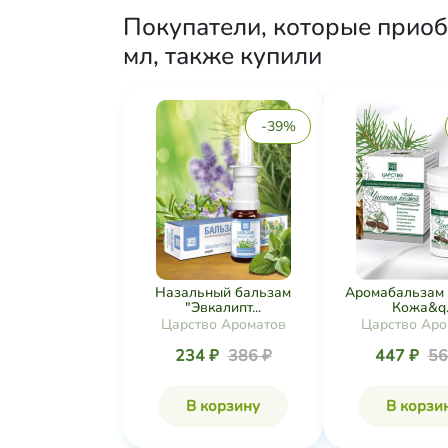
Покупатели, которые приоб
мл, также купили
-39%
Назальный бальзам
Аромабальзам 
"Эвкалипт...
Кожа&q..
Царство Ароматов
Царство Аро
234 ₽
386 ₽
447 ₽
56
В корзину
В корзи