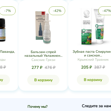
-7%
-42%
-47%
Лаванда,
Зубная паста Спирули
Бальзам-спрей
и сакская...
назальный Увлажнен...
оды
Крымский Травник
Сакские Грязи
8 ₽
205 ₽
387 ₽
277 ₽
476 ₽
ну
В корзину
В корзину
Следите за нам
Почему мы?