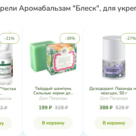
рели Аромабальзам "Блеск", для укреп
-21%
-39%
-27%
Твёрдый шампунь
Дезодорант Лаванда 
"Чистая
Сильные корни дл...
квасцах, 50 г
.
Дом Природы
Дом Природы
матов
199 ₽
328 ₽
388 ₽
528 ₽
3 ₽
В корзину
В корзину
ну