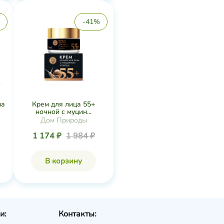
-41%
на
Крем для лица 55+
ночной с муцин...
Дом Природы
1 174 ₽
1 984 ₽
В корзину
и:
Контакты: