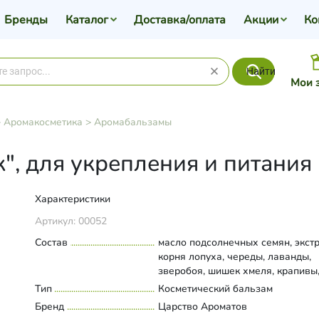
Бренды
Каталог
Доставка/оплата
Акции
Ко
Найти
Мои 
>
Аромакосметика
>
Аромабальзамы
", для укрепления и питания 
Характеристики
Артикул:
00052
Состав
масло подсолнечных семян, экст
корня лопуха, череды, лаванды,
зверобоя, шишек хмеля, крапивы
перца красного; эфирные масла
Тип
Развернуть состав
Косметический бальзам
розмарина, лимона, лаванды, кип
Бренд
Царство Ароматов