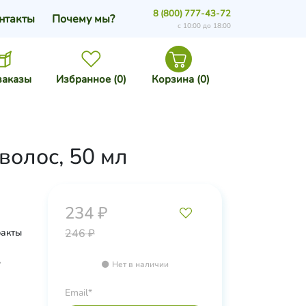
8 (800) 777-43-72
нтакты
Почему мы?
с 10:00 до 18:00
заказы
Избранное (
0
)
Корзина (
0
)
волос, 50 мл
234 ₽
ракты
246 ₽
,
Нет в наличии
ариса.
Email*