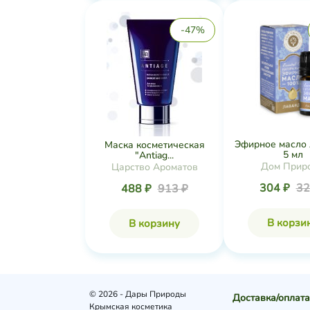
-47%
Эфирное масло 
Маска косметическая
5 мл
"Antiag...
Дом Прир
Царство Ароматов
304 ₽
32
488 ₽
913 ₽
В корзи
В корзину
© 2026 - Дары Природы
Доставка/оплата
Крымская косметика