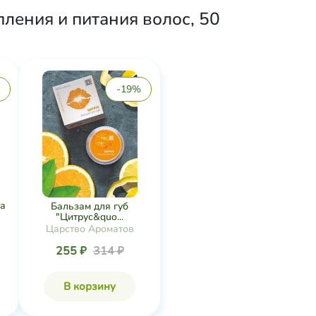
ления и питания волос, 50
-19%
на
Бальзам для губ
"Цитрус&quo...
Царство Ароматов
255 ₽
314 ₽
В корзину