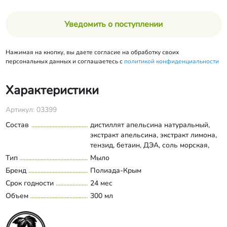
Уведомить о поступлении
Нажимая на кнопку, вы даете согласие на обработку своих
персональных данных и соглашаетесь с
политикой конфиденциальности
Характеристики
Артикул: 03399
Состав
дистиллят апельсина натуральный,
экстракт апельсина, экстракт лимона,
тензид, бетаин, ДЭА, соль морская,
масло косметическое миндальное
Тип
Мыло
Развернуть состав
натуральное, масло эфирное
Бренд
Полиада-Крым
апельсина сладкого натуральное,
Срок годности
24 мес
масло эфирное лимона натуральное.
Объем
300 мл