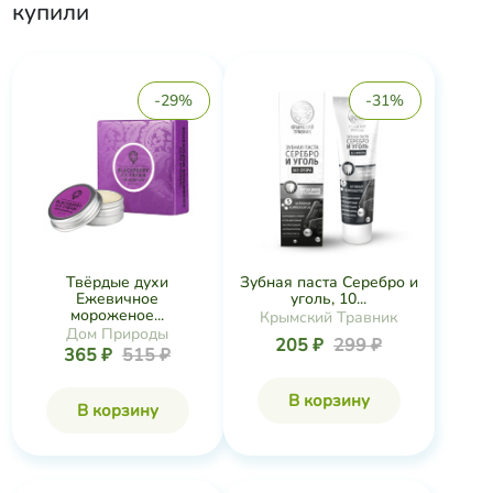
купили
-29%
-31%
Твёрдые духи
Зубная паста Серебро и
Ежевичное
уголь, 10...
мороженое...
Крымский Травник
Дом Природы
205 ₽
299 ₽
365 ₽
515 ₽
В корзину
В корзину