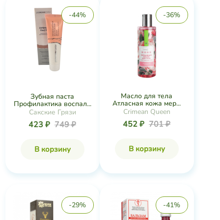
-44%
-36%
Масло для тела
Зубная паста
Атласная кожа мер...
Профилактика воспал...
Crimean Queen
Сакские Грязи
452 ₽
701 ₽
423 ₽
749 ₽
В корзину
В корзину
-29%
-41%