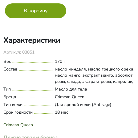
Характеристики
Артикул: 03851
Вес
170 г
Состав
масло миндаля, масло грецкого ореха,
масло манго, экстракт манго, абсолют
розы, слюда, экстракт розы, каприлик,
витамин Е, эфирные масла розы,
Тип
Масло для тела
Развернуть состав
пачули.
Бренд
Crimean Queen
Тип кожи
Для зрелой кожи (Anti-age)
Срок годности
18 мес
Crimean Queen
Другие товары бренда